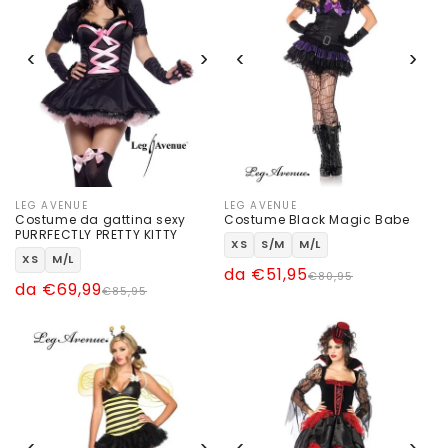
‹
›
‹
›
LEG AVENUE
LEG AVENUE
Produttore:
Produttore:
Costume da gattina sexy
Costume Black Magic Babe
PURRFECTLY PRETTY KITTY
XS
S/M
M/L
XS
M/L
Prezzo
Prezzo
da €51,95
€80,95
Prezzo
Prezzo
da €69,99
€85,95
di
scontato
di
scontato
listino
listino
‹
›
‹
›