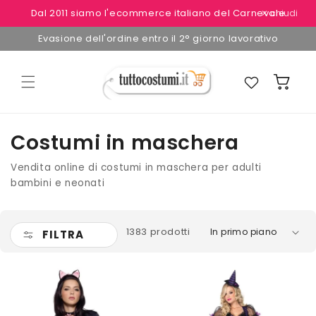
Vai
Dal 2011 siamo l'ecommerce italiano del Carnevale
✕ chiudi
direttamente
ai contenuti
Evasione dell'ordine entro il 2° giorno lavorativo
Preferiti
Carrello
Costumi in maschera
Vendita online di costumi in maschera per adulti
bambini e neonati
1383 prodotti
FILTRA