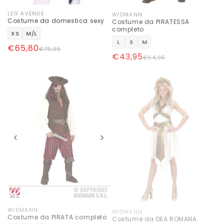
LEG AVENUE
WIDMANN
Produttore:
Produttore:
Costume da domestica sexy
Costume da PIRATESSA
completo
XS
M/L
L
S
M
Prezzo
Prezzo
€65,80
€75,95
Prezzo
Prezzo
€43,95
€54,95
di
scontato
di
scontato
listino
listino
‹
›
WIDMANN
WIDMANN
Produttore:
Produttore:
Costume da PIRATA completo
Costume da DEA ROMANA