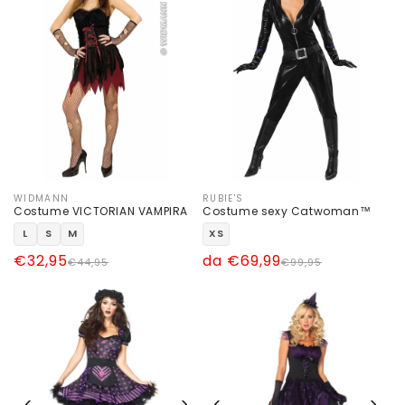
WIDMANN
RUBIE'S
Produttore:
Produttore:
Costume VICTORIAN VAMPIRA
Costume sexy Catwoman™
L
S
M
XS
Prezzo
Prezzo
€32,95
Prezzo
Prezzo
da €69,99
€44,95
€99,95
di
scontato
di
scontato
listino
listino
‹
›
‹
›