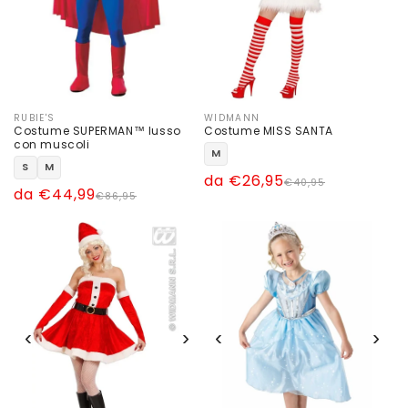
RUBIE'S
WIDMANN
Produttore:
Produttore:
Costume SUPERMAN™ lusso
Costume MISS SANTA
con muscoli
M
S
M
Prezzo
Prezzo
da €26,95
€40,95
Prezzo
Prezzo
da €44,99
€86,95
di
scontato
di
scontato
listino
listino
‹
›
‹
›