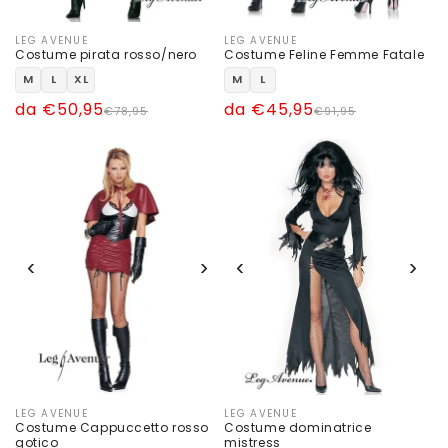
LEG AVENUE
LEG AVENUE
Produttore:
Produttore:
Costume pirata rosso/nero
Costume Feline Femme Fatale
M
L
XL
M
L
Prezzo
Prezzo
da €50,95
Prezzo
Prezzo
da €45,95
€78,95
€91,95
di
scontato
di
scontato
listino
listino
‹
›
‹
›
LEG AVENUE
LEG AVENUE
Produttore:
Produttore:
Costume Cappuccetto rosso
Costume dominatrice
gotico
mistress