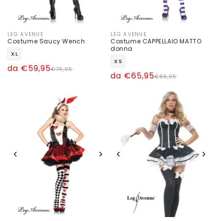
LEG AVENUE
LEG AVENUE
Produttore:
Produttore:
Costume Saucy Wench
Costume CAPPELLAIO MATTO
donna
XL
XS
Prezzo
Prezzo
da €59,95
€75,95
Prezzo
Prezzo
da €65,95
€80,95
di
scontato
di
scontato
listino
listino
‹
›
‹
›