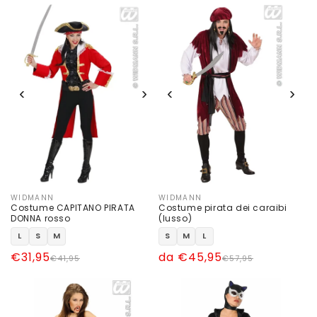
listino
listino
‹
›
‹
›
WIDMANN
WIDMANN
Produttore:
Produttore:
Costume CAPITANO PIRATA
Costume pirata dei caraibi
DONNA rosso
(lusso)
L
S
M
S
M
L
Prezzo
Prezzo
€31,95
Prezzo
Prezzo
da €45,95
€41,95
€57,95
di
scontato
di
scontato
listino
listino