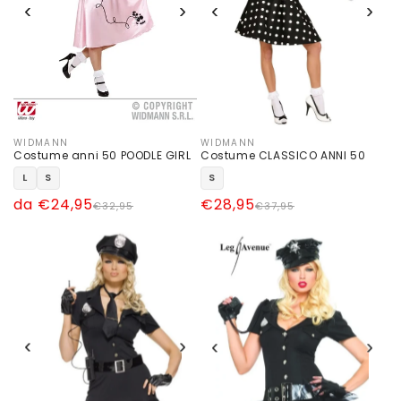
‹
›
‹
›
WIDMANN
WIDMANN
Produttore:
Produttore:
Costume anni 50 POODLE GIRL
Costume CLASSICO ANNI 50
L
S
S
Prezzo
Prezzo
da €24,95
Prezzo
Prezzo
€28,95
€32,95
€37,95
di
scontato
di
scontato
listino
listino
‹
›
‹
›