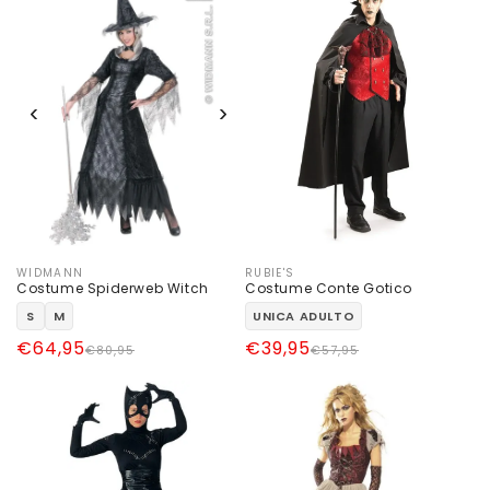
‹
›
WIDMANN
RUBIE'S
Produttore:
Produttore:
Costume Spiderweb Witch
Costume Conte Gotico
S
M
UNICA ADULTO
Prezzo
Prezzo
€64,95
Prezzo
Prezzo
€39,95
€80,95
€57,95
di
scontato
di
scontato
listino
listino