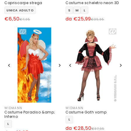
Produttore:
Produttore:
Copriscarpe strega
Costume scheletro neon 3D
UNICA ADULTO
S
M
L
Prezzo
Prezzo
€6,50
Prezzo
Prezzo
da €25,99
€7,95
€39,95
di
scontato
di
scontato
listino
listino
‹
›
‹
›
WIDMANN
WIDMANN
Produttore:
Produttore:
Costume Paradiso &amp;
Costume Goth vamp
Inferno
L
L
Prezzo
Prezzo
da €28,50
€37,95