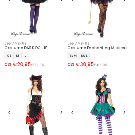
LEG AVENUE
LEG AVENUE
Produttore:
Produttore:
Costume DARK DOLLIE
Costume Enchanting Mistress
XS
M
L
S/M
M/L
Prezzo
Prezzo
da €20,95
Prezzo
Prezzo
da €38,95
€74,95
€68,95
di
scontato
di
scontato
listino
listino
‹
›
‹
›