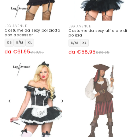
LEG AVENUE
LEG AVENUE
Produttore:
Produttore:
Costume da sexy poliziotta
Costume da sexy ufficiale di
con accessori
polizia
XS
S/M
XL
S/M
XL
Prezzo
Prezzo
da €61,95
Prezzo
Prezzo
da €58,95
€88,95
€80,95
di
scontato
di
scontato
listino
listino
‹
›