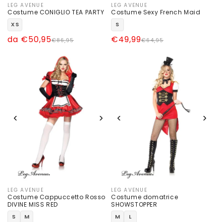
LEG AVENUE
LEG AVENUE
Produttore:
Produttore:
Costume CONIGLIO TEA PARTY
Costume Sexy French Maid
XS
S
Prezzo
Prezzo
da €50,95
Prezzo
Prezzo
€49,99
€86,95
€64,95
di
scontato
di
scontato
listino
listino
‹
›
‹
›
LEG AVENUE
LEG AVENUE
Produttore:
Produttore:
Costume Cappuccetto Rosso
Costume domatrice
DIVINE MISS RED
SHOWSTOPPER
S
M
M
L