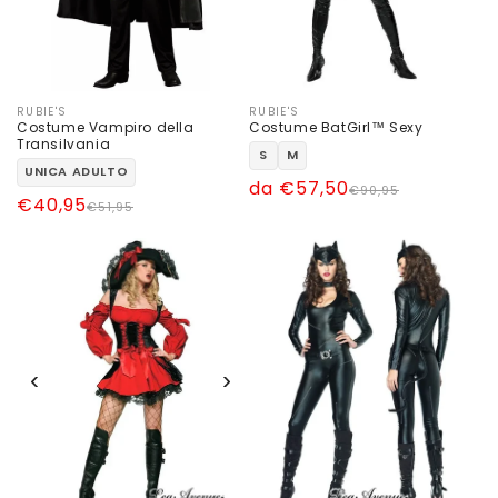
RUBIE'S
RUBIE'S
Produttore:
Produttore:
Costume Vampiro della
Costume BatGirl™ Sexy
Transilvania
S
M
UNICA ADULTO
Prezzo
Prezzo
da €57,50
€90,95
Prezzo
Prezzo
€40,95
€51,95
di
scontato
di
scontato
listino
listino
‹
›