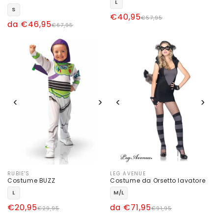
L
S
Prezzo
Prezzo
€40,95
€57,95
Prezzo
Prezzo
da €46,95
€67,95
di
scontato
di
scontato
listino
listino
‹
›
‹
›
RUBIE'S
LEG AVENUE
Produttore:
Produttore:
Costume BUZZ
Costume da Orsetto lavatore
L
M/L
Prezzo
Prezzo
€20,95
Prezzo
Prezzo
da €71,95
€29,95
€91,95
di
scontato
di
scontato