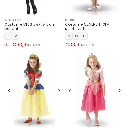
WIDMANN
RUBIE'S
Produttore:
Produttore:
Costume MISS SANTA con
Costume CENERENTOLA
bottoni
scintillante
L
M
S
M
L
Prezzo
Prezzo
da €33,95
Prezzo
Prezzo
€33,95
€40,95
€48,95
di
scontato
di
scontato
listino
listino
‹
›
‹
›