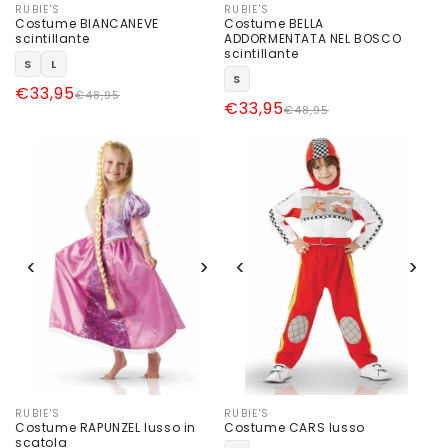
RUBIE'S
RUBIE'S
Produttore:
Produttore:
Costume BIANCANEVE
Costume BELLA
scintillante
ADDORMENTATA NEL BOSCO
scintillante
S
L
S
Prezzo
Prezzo
€33,95
€48,95
Prezzo
Prezzo
€33,95
€48,95
di
scontato
di
scontato
listino
listino
‹
›
‹
›
RUBIE'S
RUBIE'S
Produttore:
Produttore:
Costume RAPUNZEL lusso in
Costume CARS lusso
scatola