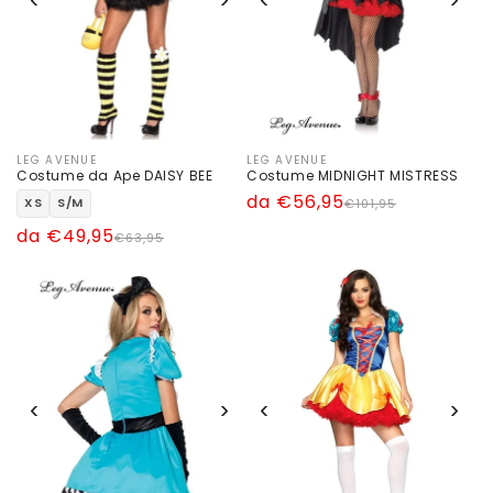
Esaurito
LEG AVENUE
LEG AVENUE
Produttore:
Produttore:
Costume da Ape DAISY BEE
Costume MIDNIGHT MISTRESS
Prezzo
Prezzo
da €56,95
XS
S/M
€101,95
di
scontato
Prezzo
Prezzo
da €49,95
€63,95
listino
di
scontato
listino
‹
›
‹
›