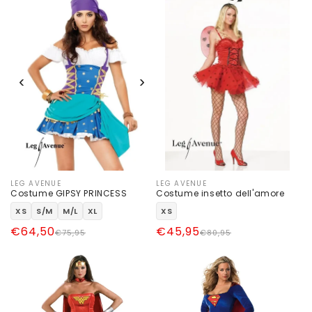
listino
‹
›
LEG AVENUE
LEG AVENUE
Produttore:
Produttore:
Costume GIPSY PRINCESS
Costume insetto dell'amore
XS
S/M
M/L
XL
XS
Prezzo
Prezzo
€64,50
Prezzo
Prezzo
€45,95
€75,95
€80,95
di
scontato
di
scontato
listino
listino