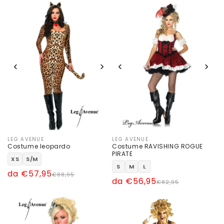
listino
listino
‹
›
‹
›
LEG AVENUE
LEG AVENUE
Produttore:
Produttore:
Costume leopardo
Costume RAVISHING ROGUE
PIRATE
XS
S/M
S
M
L
Prezzo
Prezzo
da €57,95
€88,95
Prezzo
Prezzo
da €56,95
€82,95
di
scontato
di
scontato
listino
listino