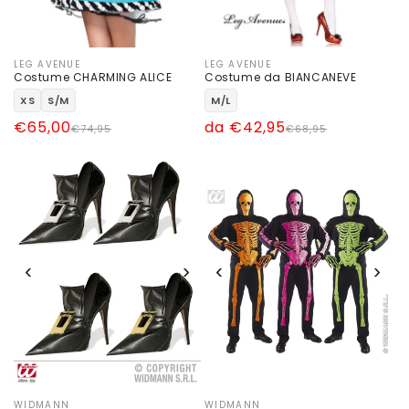
LEG AVENUE
LEG AVENUE
Produttore:
Produttore:
Costume CHARMING ALICE
Costume da BIANCANEVE
XS
S/M
M/L
Prezzo
Prezzo
€65,00
Prezzo
Prezzo
da €42,95
€74,95
€68,95
di
scontato
di
scontato
listino
listino
‹
›
‹
›
WIDMANN
WIDMANN