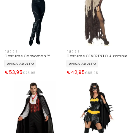
RUBIE'S
RUBIE'S
Produttore:
Produttore:
Costume Catwoman™
Costume CENERENTOLA zombie
UNICA ADULTO
UNICA ADULTO
Prezzo
Prezzo
€53,95
Prezzo
Prezzo
€42,95
€75,95
€85,95
di
scontato
di
scontato
listino
listino