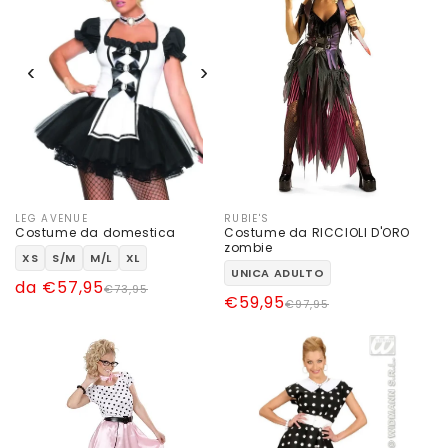
‹
›
LEG AVENUE
RUBIE'S
Produttore:
Produttore:
Costume da domestica
Costume da RICCIOLI D'ORO
zombie
XS
S/M
M/L
XL
UNICA ADULTO
Prezzo
Prezzo
da €57,95
€73,95
Prezzo
Prezzo
€59,95
€97,95
di
scontato
di
scontato
listino
listino