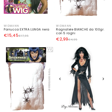
WIDMANN
WIDMANN
Produttore:
Produttore:
Parrucca EXTRA LUNGA nera
Ragnatele BIANCHE da 100gr.
con 5 ragni
Prezzo
Prezzo
€15,45
€17,95
Prezzo
Prezzo
€2,99
€4,95
di
scontato
di
scontato
listino
listino
‹
›