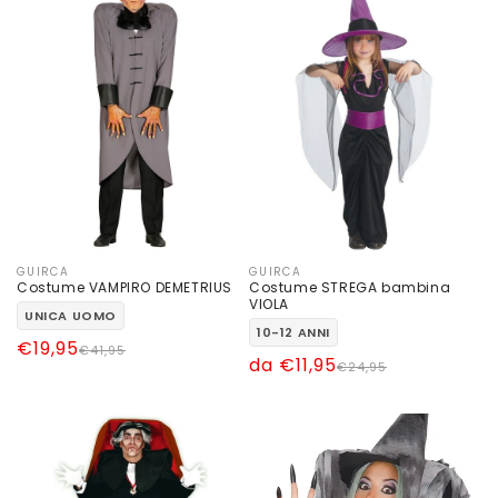
GUIRCA
GUIRCA
Produttore:
Produttore:
Costume VAMPIRO DEMETRIUS
Costume STREGA bambina
VIOLA
UNICA UOMO
10-12 ANNI
Prezzo
Prezzo
€19,95
€41,95
Prezzo
Prezzo
da €11,95
€24,95
di
scontato
di
scontato
listino
listino