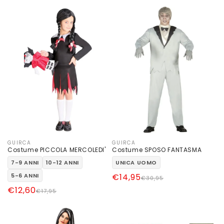
di
scontato
listino
listino
GUIRCA
GUIRCA
Produttore:
Produttore:
Costume PICCOLA MERCOLEDI'
Costume SPOSO FANTASMA
7-9 ANNI
10-12 ANNI
UNICA UOMO
5-6 ANNI
Prezzo
Prezzo
€14,95
€30,95
di
scontato
Prezzo
Prezzo
€12,60
€17,95
listino
di
scontato
listino