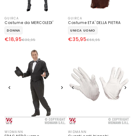
GUIRCA
GUIRCA
Produttore:
Produttore:
Costume da MERCOLEDI'
Costume ETA' DELLA PIETRA
DONNA
UNICA UOMO
Prezzo
Prezzo
€18,95
Prezzo
Prezzo
€35,95
€30,95
€66,95
di
scontato
di
scontato
listino
listino
‹
›
‹
›
WIDMANN
WIDMANN
Produttore:
Produttore: