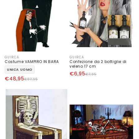
GUIRCA
GUIRCA
Produttore:
Produttore:
Costume VAMPIRO IN BARA
Confezione da 2 bottiglie di
veleno 17 cm
UNICA UOMO
Prezzo
Prezzo
€6,95
€7,95
Prezzo
Prezzo
€48,95
€97,95
di
scontato
di
scontato
listino
listino