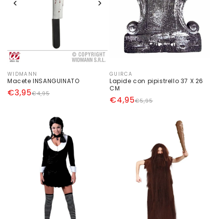
‹
›
WIDMANN
GUIRCA
Produttore:
Produttore:
Macete INSANGUINATO
Lapide con pipistrello 37 X 26
CM
Prezzo
Prezzo
€3,95
€4,95
Prezzo
Prezzo
€4,95
€5,95
di
scontato
di
scontato
listino
listino