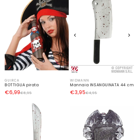
listino
‹
›
GUIRCA
WIDMANN
Produttore:
Produttore:
BOTTIGLIA pirata
Mannaia INSANGUINATA 44 cm
Prezzo
Prezzo
€6,99
Prezzo
Prezzo
€3,95
€8,95
€4,95
di
scontato
di
scontato
listino
listino