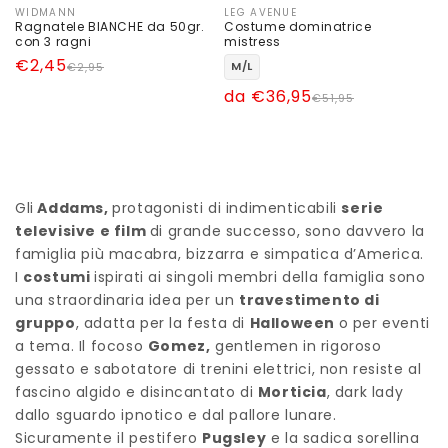
WIDMANN
LEG AVENUE
Produttore:
Produttore:
Ragnatele BIANCHE da 50gr.
Costume dominatrice
con 3 ragni
mistress
Prezzo
Prezzo
€2,45
M/L
€2,95
di
scontato
Prezzo
Prezzo
da €36,95
€51,95
listino
di
scontato
listino
1
Gli
Addams,
protagonisti di indimenticabili
serie
televisive e film
di grande successo, sono davvero la
2
famiglia più macabra, bizzarra e simpatica d’America.
I
costumi
ispirati ai singoli membri della famiglia sono
una straordinaria idea per un
travestimento di
gruppo
, adatta per la festa di
Halloween
o per eventi
a tema. Il focoso
Gomez,
gentlemen in rigoroso
gessato e sabotatore di trenini elettrici, non resiste al
fascino algido e disincantato di
Morticia
, dark lady
dallo sguardo ipnotico e dal pallore lunare.
Sicuramente il pestifero
Pugsley
e la sadica sorellina