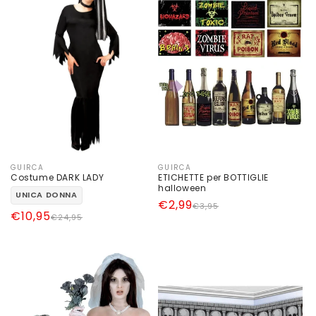
GUIRCA
GUIRCA
Produttore:
Produttore:
Costume DARK LADY
ETICHETTE per BOTTIGLIE
halloween
UNICA DONNA
Prezzo
Prezzo
€2,99
€3,95
Prezzo
Prezzo
€10,95
€24,95
di
scontato
di
scontato
listino
listino