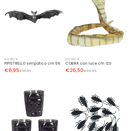
GUIRCA
GUIRCA
Produttore:
Produttore:
PIPISTRELLO simpatico cm 56
COBRA con luce cm 120
Prezzo
Prezzo
€8,95
Prezzo
Prezzo
€26,50
€10,95
€30,95
di
scontato
di
scontato
listino
listino