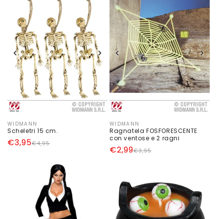
‹
›
‹
›
WIDMANN
WIDMANN
Produttore:
Produttore:
Scheletri 15 cm.
Ragnatela FOSFORESCENTE
con ventose e 2 ragni
Prezzo
Prezzo
€3,95
€4,95
Prezzo
Prezzo
€2,99
€3,95
di
scontato
di
scontato
listino
listino