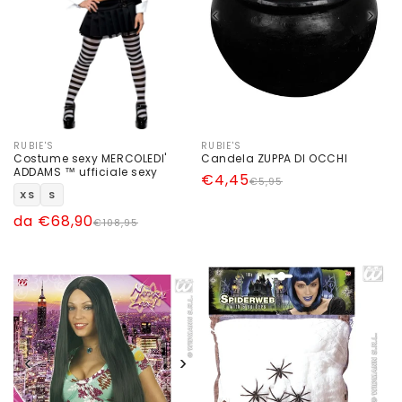
‹
›
RUBIE'S
RUBIE'S
Produttore:
Produttore:
Costume sexy MERCOLEDI'
Candela ZUPPA DI OCCHI
ADDAMS ™ ufficiale sexy
Prezzo
Prezzo
€4,45
€5,95
XS
S
di
scontato
Prezzo
Prezzo
da €68,90
listino
€108,95
di
scontato
listino
‹
›