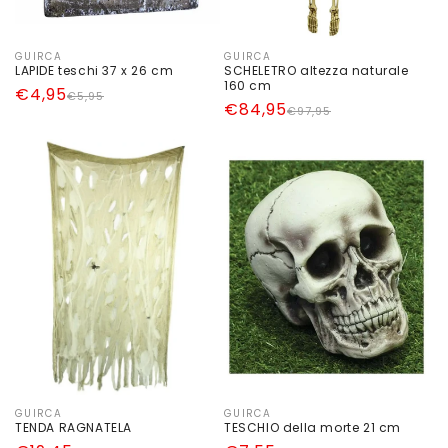
GUIRCA
GUIRCA
Produttore:
Produttore:
LAPIDE teschi 37 x 26 cm
SCHELETRO altezza naturale
160 cm
Prezzo
Prezzo
€4,95
€5,95
Prezzo
Prezzo
€84,95
€97,95
di
scontato
di
scontato
listino
listino
GUIRCA
GUIRCA
Produttore:
Produttore:
TENDA RAGNATELA
TESCHIO della morte 21 cm