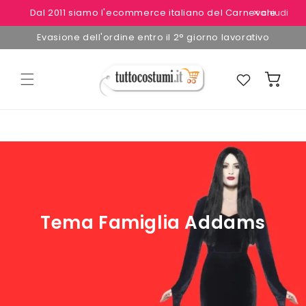
Vai
Dal 2011 siamo l'ecommerce italiano del Carnevale
✕ chiudi
direttamente
ai contenuti
Evasione dell'ordine entro il 2° giorno lavorativo
Preferiti
Carrello
Tema Famiglia Addams