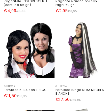
Ragnatele FOSFORESCENTI
Ragnatele arancioni con
(conf. da 55 gr.)
ragni 60 gr.
Prezzo
Prezzo
€4,99
Prezzo
Prezzo
€2,95
€5,95
€3,95
di
scontato
di
scontato
listino
listino
GUIRCA
GUIRCA
Produttore:
Produttore:
Parrucca NERA con TRECCE
Parrucca lunga NERA MECHES
BIANCHE
Prezzo
Prezzo
€11,50
€13,95
Prezzo
Prezzo
€17,50
€20,95
di
scontato
di
scontato
listino