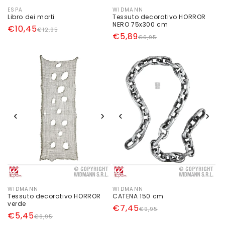
ESPA
WIDMANN
Produttore:
Produttore:
Libro dei morti
Tessuto decorativo HORROR
NERO 75x300 cm
Prezzo
Prezzo
€10,45
€12,95
Prezzo
Prezzo
€5,89
€6,95
di
scontato
di
scontato
listino
listino
‹
›
‹
›
WIDMANN
WIDMANN
Produttore:
Produttore:
Tessuto decorativo HORROR
CATENA 150 cm
verde
Prezzo
Prezzo
€7,45
€9,95
Prezzo
Prezzo
€5,45
€6,95
di
scontato