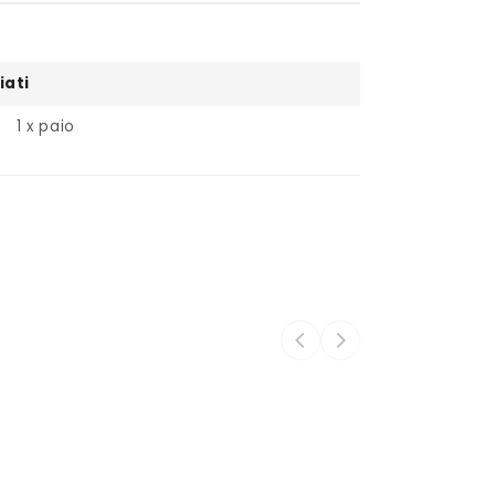
iati
1 x paio