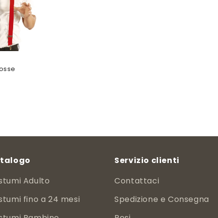
rosse
talogo
Servizio clienti
stumi Adulto
Contattaci
tumi fino a 24 mesi
Spedizione e Consegna
stumi Bambino
Resi