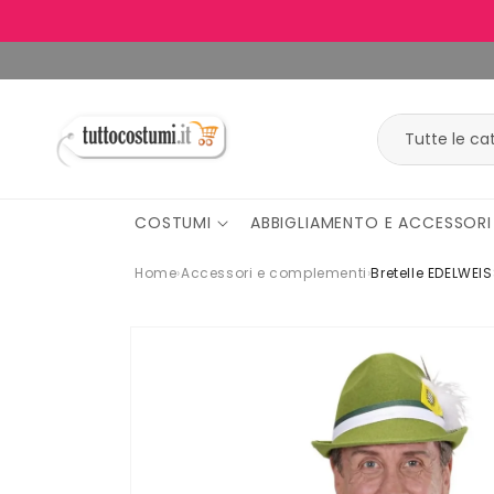
Vai
direttamente
ai contenuti
COSTUMI
ABBIGLIAMENTO E ACCESSORI
Home
›
Accessori e complementi
›
Bretelle EDELWEI
Passa alle
informazioni
sul
prodotto