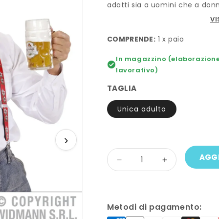
adatti sia a uomini che a don
VI
COMPRENDE:
1 x paio
In magazzino (elaborazione 
lavorativo)
TAGLIA
Unica adulto
›
Quantità
AGGI
Diminuisci
Aumenta
quantità
quantità
per
per
Bretelle
Bretelle
EDELWEISS
EDELWEISS
Metodi di pagamento: