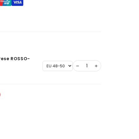
rese ROSSO-
−
+