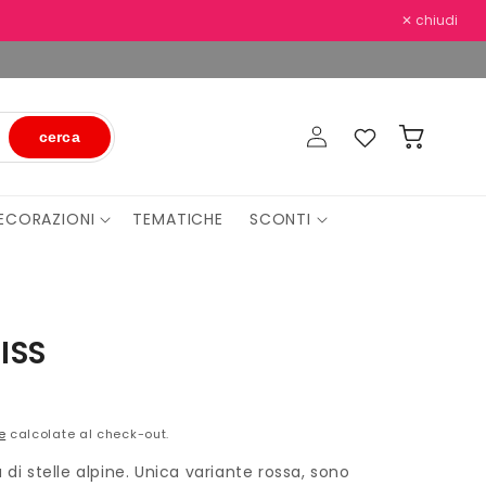
✕ chiudi
Accedi
Preferiti
Carrello
cerca
ECORAZIONI
TEMATICHE
SCONTI
ISS
e
calcolate al check-out.
 di stelle alpine. Unica variante rossa, sono