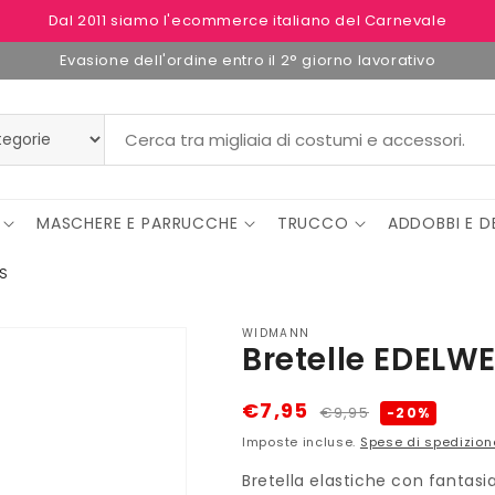
Dal 2011 siamo l'ecommerce italiano del Carnevale
Evasione dell'ordine entro il 2° giorno lavorativo
MASCHERE E PARRUCCHE
TRUCCO
ADDOBBI E D
SS
WIDMANN
Bretelle EDELWE
Prezzo
Prezzo
€7,95
€9,95
-20%
di
scontato
Imposte incluse.
Spese di spedizion
listino
Bretella elastiche con fantasia