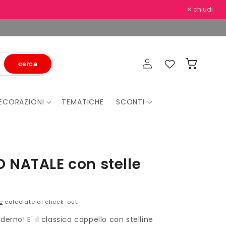
✕ chiudi
Accedi
Preferiti
Carrello
cerca
ECORAZIONI
TEMATICHE
SCONTI
 NATALE con stelle
e
calcolate al check-out.
erno! E' il classico cappello con stelline