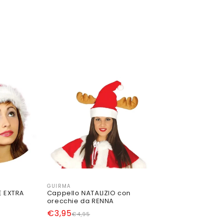
GUIRMA
Produttore:
E EXTRA
Cappello NATALIZIO con
orecchie da RENNA
Prezzo
Prezzo
€3,95
€4,95