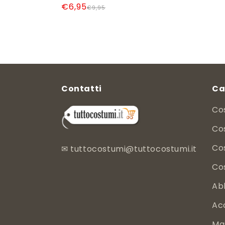
Prezzo
Prezzo
€6,95
listino
€9,95
di
scontato
listino
Contatti
Ca
Co
Cos
Co
✉
tuttocostumi@tuttocostumi.it
Co
Ab
Ac
Ma