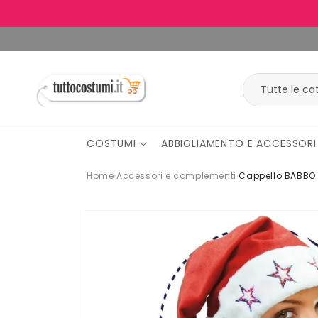
Vai
direttamente
ai contenuti
COSTUMI
ABBIGLIAMENTO E ACCESSORI
Home
›
Accessori e complementi
›
Cappello BABBO 
Passa alle
informazioni
sul
prodotto