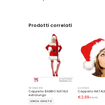
Prodotti correlati
WIDMANN
GUIRMA
Produttore:
Produttore:
Cappello BABBO NATALE
Cappello NATAL
extralungo
Prezzo
Prezzo
€2,99
€4,95
UNICA ADULTO
di
scontato