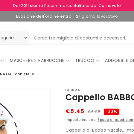
Dal 2011 siamo l'ecommerce italiano del Carnevale
Evasione dell'ordine entro il 2° giorno lavorativo
MASCHERE E PARRUCCHE
TRUCCO
ADDOBBI E D
NATALE con stelle
GUIRMA
Cappello BABBO
Prezzo
Prezzo
€5,45
€6,95
-22%
di
scontato
Imposte incluse.
Spese di spedizion
listino
Cappello di Babbo Natale... mod