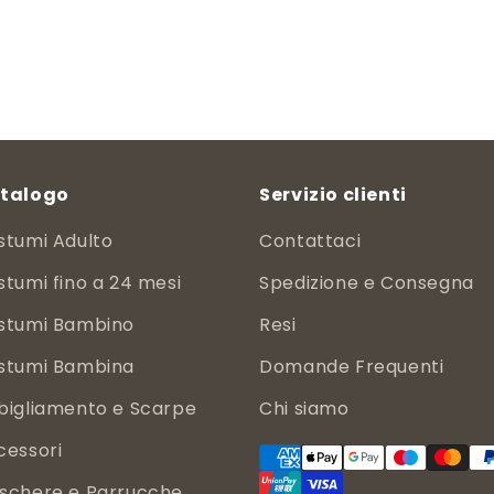
di
scontato
listino
talogo
Servizio clienti
stumi Adulto
Contattaci
tumi fino a 24 mesi
Spedizione e Consegna
stumi Bambino
Resi
stumi Bambina
Domande Frequenti
bigliamento e Scarpe
Chi siamo
cessori
schere e Parrucche