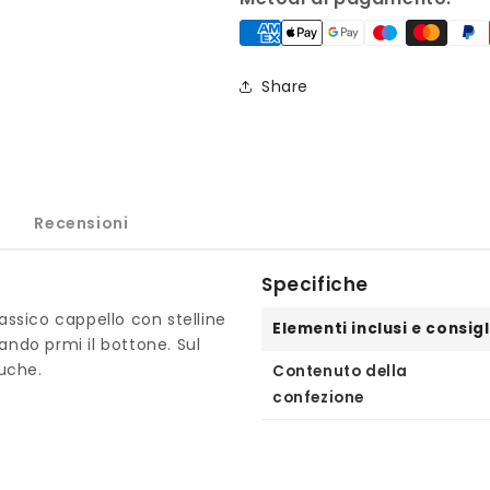
NATALE
NATALE
con
con
stelle
stelle
Share
Recensioni
Specifiche
lassico cappello con stelline
Elementi inclusi e consigl
ando prmi il bottone. Sul
luche.
Contenuto della
confezione