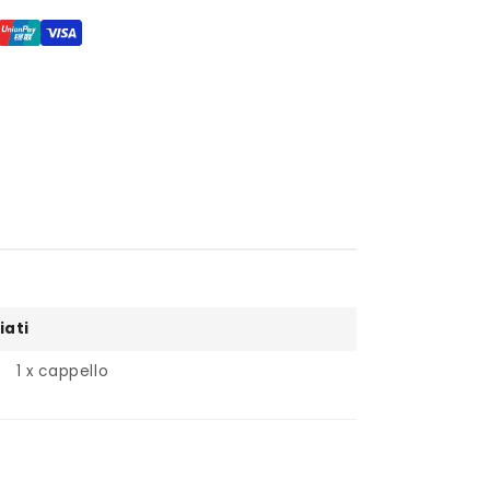
iati
1 x cappello