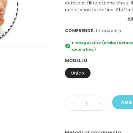
dotate di fibre ottiche che si 
non ci sono le stelline. Stoffa
VI
COMPRENDE:
1 x cappello
In magazzino (elaborazione 
lavorativo)
MODELLO
Unico
Quantità
AGGI
Diminuisci
Aumenta
quantità
quantità
per
per
Cappello
Cappello
BABBO
BABBO
Metodi di pagamento: