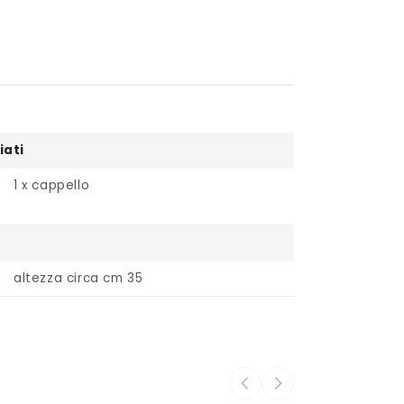
iati
1 x cappello
altezza circa cm 35