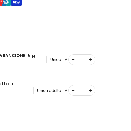
ARANCIONE 15 g
−
+
etto o
−
+