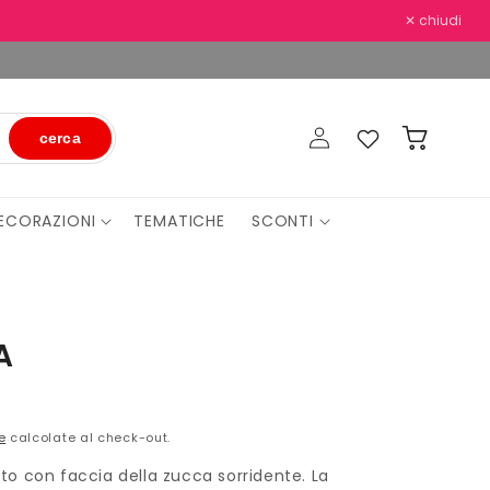
✕ chiudi
Accedi
Preferiti
Carrello
cerca
ECORAZIONI
TEMATICHE
SCONTI
A
e
calcolate al check-out.
o con faccia della zucca sorridente. La