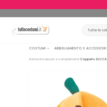
Vai
direttamente
ai contenuti
COSTUMI
ABBIGLIAMENTO E ACCESSORI
Home
›
Accessori e complementi
›
Cappello ZUCCA
Passa alle
informazioni
sul
prodotto