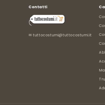
Contatti
Ca
Co
Cos
Co
✉
tuttocostumi@tuttocostumi.it
Co
Ab
Ac
Ma
Tru
Ad