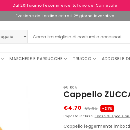
Dal 2011 siamo l'ecommerce italiano del Carnevale
Evasione dell'ordine entro il 2° giorno lavorativo
MASCHERE E PARRUCCHE
TRUCCO
ADDOBBI E D
GUIRCA
Cappello ZUCC
Prezzo
Prezzo
€4,70
€5,95
-21%
di
scontato
Imposte incluse.
Spese di spedizion
listino
Cappello leggermente imbottit