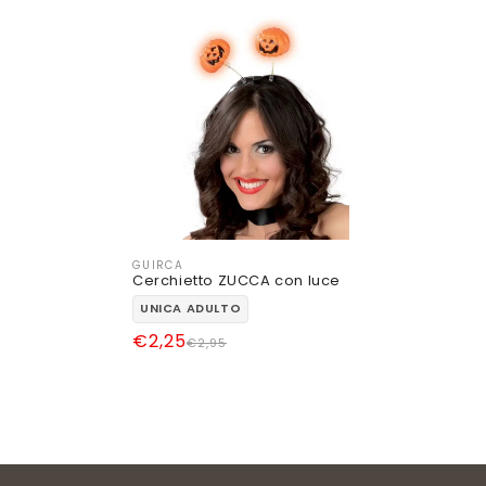
GUIRCA
Produttore:
Cerchietto ZUCCA con luce
UNICA ADULTO
Prezzo
Prezzo
€2,25
€2,95
di
scontato
listino