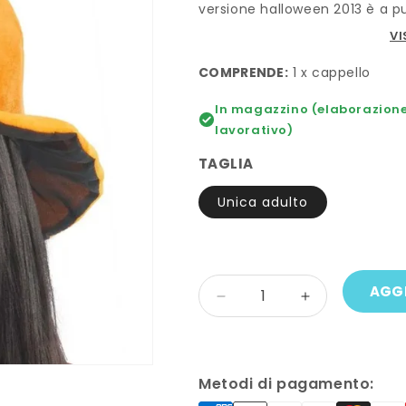
versione halloween 2013 è a p
VI
COMPRENDE:
1 x cappello
In magazzino (elaborazione 
lavorativo)
TAGLIA
Unica adulto
Quantità
AGGI
Diminuisci
Aumenta
quantità
quantità
per
per
Cappello
Cappello
ZUCCA
ZUCCA
Metodi di pagamento: