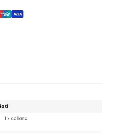
iati
1 x collana