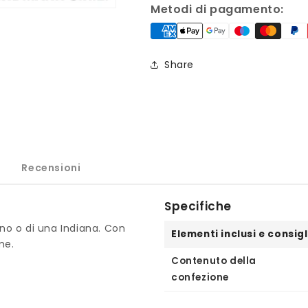
girocollo
girocollo
Metodi di pagamento:
indiana
indiana
Share
Recensioni
Specifiche
ano o di una Indiana. Con
Elementi inclusi e consigl
me.
Contenuto della
confezione