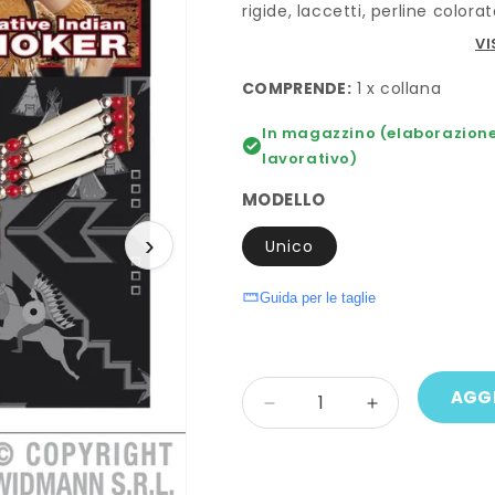
rigide, laccetti, perline colora
VI
COMPRENDE:
1 x collana
In magazzino (elaborazione 
lavorativo)
MODELLO
›
Unico
Guida per le taglie
Quantità
AGGI
Diminuisci
Aumenta
quantità
quantità
per
per
Collana
Collana