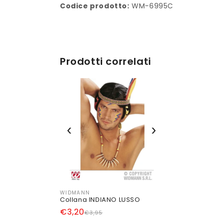
Codice prodotto:
WM-6995C
Prodotti correlati
‹
›
WIDMANN
Produttore:
Collana INDIANO LUSSO
Prezzo
Prezzo
€3,20
€3,95