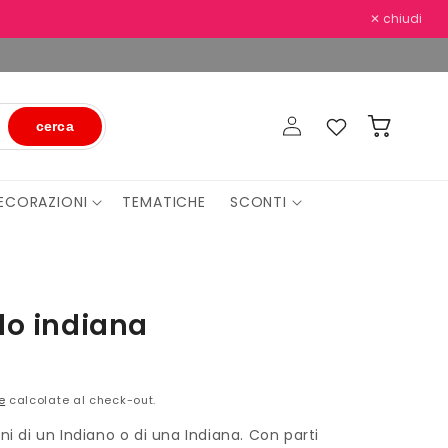
✕ chiudi
Accedi
Preferiti
Carrello
cerca
ECORAZIONI
TEMATICHE
SCONTI
lo indiana
e
calcolate al check-out.
ni di un Indiano o di una Indiana. Con parti