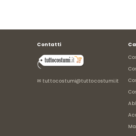
di
scontato
listino
Contatti
Ca
Co
Cos
Co
✉
tuttocostumi@tuttocostumi.it
Co
Ab
Ac
Ma