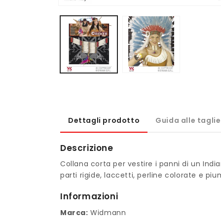
Apri
contenuti
multimediali
1
in
finestra
modale
Dettagli prodotto
Guida alle taglie
Descrizione
Collana corta per vestire i panni di un Indi
parti rigide, laccetti, perline colorate e piu
Informazioni
Marca:
Widmann