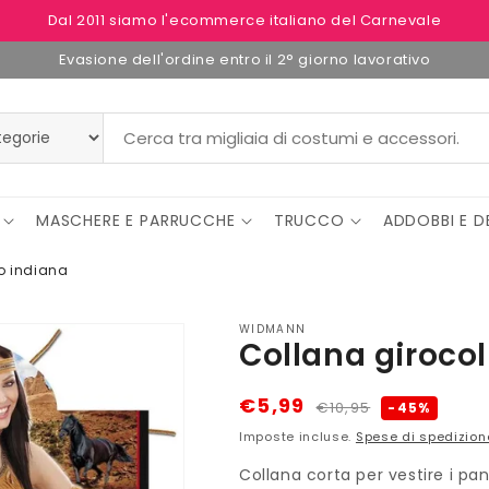
Dal 2011 siamo l'ecommerce italiano del Carnevale
Evasione dell'ordine entro il 2° giorno lavorativo
MASCHERE E PARRUCCHE
TRUCCO
ADDOBBI E D
o indiana
WIDMANN
Collana girocol
Prezzo
Prezzo
€5,99
€10,95
-45%
di
scontato
Imposte incluse.
Spese di spedizion
listino
Collana corta per vestire i pan