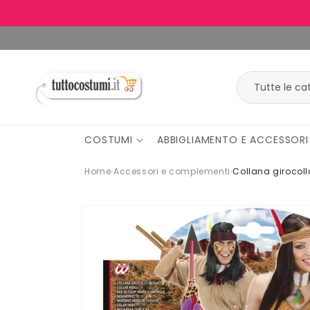
Vai
direttamente
ai contenuti
COSTUMI
ABBIGLIAMENTO E ACCESSORI
Home
›
Accessori e complementi
›
Collana girocoll
Passa alle
informazioni
sul
prodotto