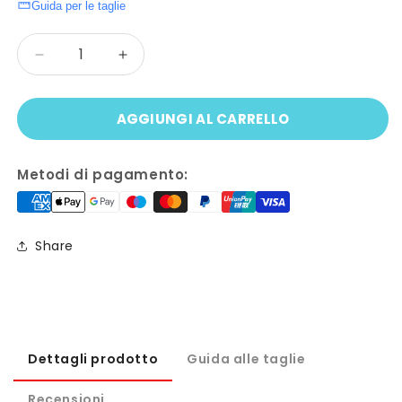
Guida per le taglie
Quantità
Diminuisci
Aumenta
quantità
quantità
per
per
AGGIUNGI AL CARRELLO
Collana
Collana
RAGNATELA
RAGNATELA
e
e
Metodi di pagamento:
RAGNO
RAGNO
Share
Dettagli prodotto
Guida alle taglie
Recensioni