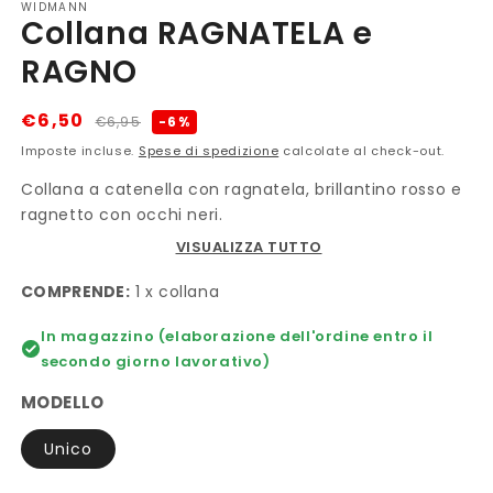
WIDMANN
Collana RAGNATELA e
RAGNO
Prezzo
Prezzo
€6,50
-6%
€6,95
di
scontato
Imposte incluse.
Spese di spedizione
calcolate al check-out.
listino
Collana a catenella con ragnatela, brillantino rosso e
ragnetto con occhi neri.
VISUALIZZA TUTTO
COMPRENDE:
1 x collana
In magazzino (elaborazione dell'ordine entro il
secondo giorno lavorativo)
MODELLO
Unico