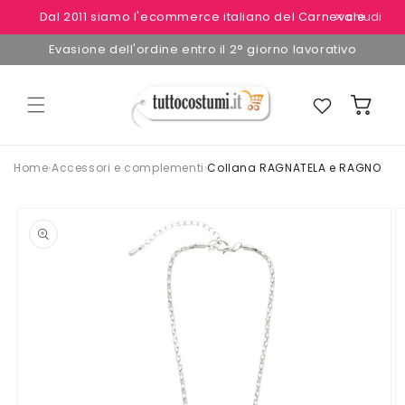
Vai
Dal 2011 siamo l'ecommerce italiano del Carnevale
✕ chiudi
direttamente
ai contenuti
Evasione dell'ordine entro il 2° giorno lavorativo
Preferiti
Carrello
Home
›
Accessori e complementi
›
Collana RAGNATELA e RAGNO
Passa alle
informazioni
sul
prodotto