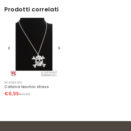
Prodotti correlati
‹
›
WIDMANN
Produttore:
Collana teschio strass
Prezzo
Prezzo
€8,99
€11,95
di
scontato
listino