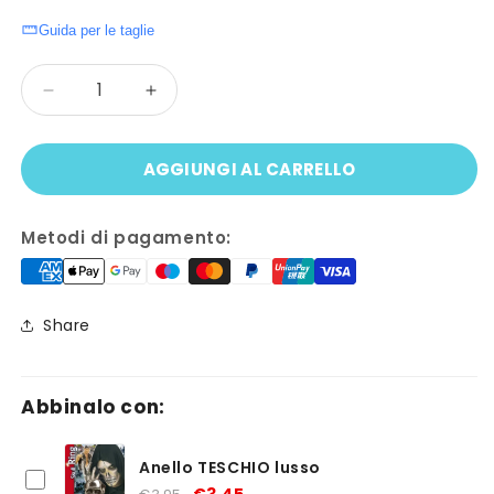
Guida per le taglie
Quantità
Diminuisci
Aumenta
quantità
quantità
per
per
AGGIUNGI AL CARRELLO
Collana
Collana
TESCHIO
TESCHIO
con
con
Metodi di pagamento:
GEMMA
GEMMA
CRISTALLO
CRISTALLO
Share
Abbinalo con:
Anello TESCHIO lusso
€3,45