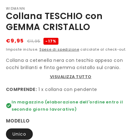
WIDMANN
Collana TESCHIO con
GEMMA CRISTALLO
Prezzo
Prezzo
€9,95
-17%
€11,95
di
scontato
Imposte incluse.
Spese di spedizione
calcolate al check-out.
listino
Collana a cetenella nera con teschio appeso con
occhi brillanti e finta gemma cristallo sul cranio.
VISUALIZZA TUTTO
COMPRENDE:
1 x collana con pendente
In magazzino (elaborazione dell'ordine entro il
secondo giorno lavorativo)
MODELLO
Unico