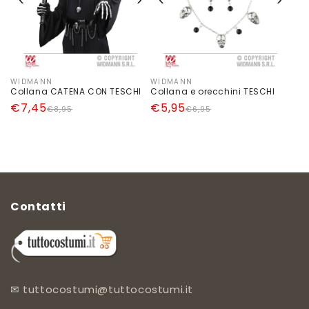
WIDMANN
WIDMANN
Produttore:
Produttore:
Collana CATENA CON TESCHI
Collana e orecchini TESCHI
Prezzo
Prezzo
€7,45
Prezzo
Prezzo
€5,95
€8,95
€6,95
di
scontato
di
scontato
listino
listino
Contatti
✉
tuttocostumi@tuttocostumi.it