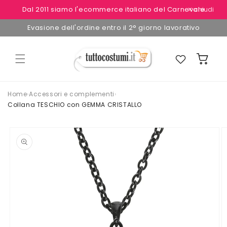
Vai
Dal 2011 siamo l'ecommerce italiano del Carnevale
✕ chiudi
direttamente
ai contenuti
Evasione dell'ordine entro il 2° giorno lavorativo
Preferiti
Carrello
Home
›
Accessori e complementi
›
Collana TESCHIO con GEMMA CRISTALLO
Passa alle
informazioni
sul
prodotto