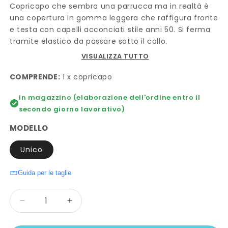
Copricapo che sembra una parrucca ma in realtà è
una copertura in gomma leggera che raffigura fronte
e testa con capelli acconciati stile anni 50. Si ferma
tramite elastico da passare sotto il collo.
VISUALIZZA TUTTO
COMPRENDE:
1 x copricapo
In magazzino (elaborazione dell'ordine entro il
secondo giorno lavorativo)
MODELLO
Unico
Guida per le taglie
Quantità
Diminuisci
Aumenta
quantità
quantità
per
per