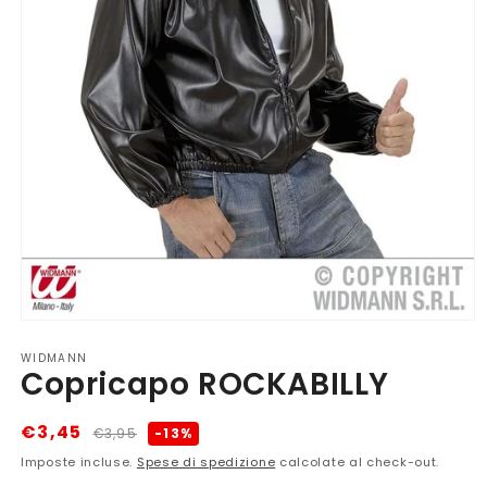
Apri
contenuti
WIDMANN
multimediali
Copricapo ROCKABILLY
1
in
finestra
modale
Prezzo
Prezzo
€3,45
-13%
€3,95
di
scontato
Imposte incluse.
Spese di spedizione
calcolate al check-out.
listino