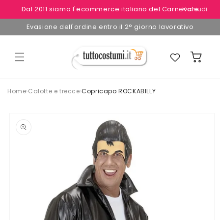
Vai
Dal 2011 siamo l'ecommerce italiano del Carnevale
✕ chiudi
direttamente
ai contenuti
Evasione dell'ordine entro il 2° giorno lavorativo
Preferiti
Carrello
Home
›
Calotte e trecce
›
Copricapo ROCKABILLY
Passa alle
informazioni
sul
prodotto