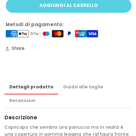
AGGIUNGI AL CARRELLO
Copricapo
Copricapo
ROCKABILLY
ROCKABILLY
Metodi di pagamento:
Share
Dettagli prodotto
Guida alle taglie
Recensioni
Descrizione
Copricapo che sembra una parrucca ma in realtà è
una copertura in gomma leggera che raffigura fronte