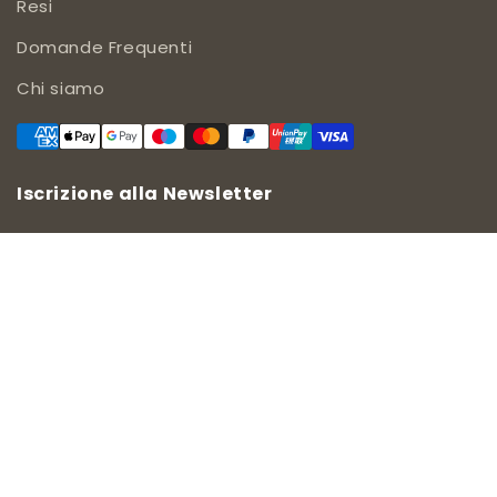
Resi
Domande Frequenti
Chi siamo
Iscrizione alla Newsletter
Subscribe
Accetto i termini e le condizioni.
Condizioni di vendita
-
Informativa sulla Privacy
Copyright © 2011-2026 MiaImpresa Srl (p.iva 05911000486)
tutti i diritti riservati.