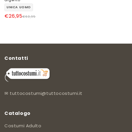
UNICA UOMO
Prezzo
Prezzo
€26,95
€63,95
di
scontato
listino
Contatti
✉
tuttocostumi@tuttocostumi.it
Catalogo
Costumi Adulto