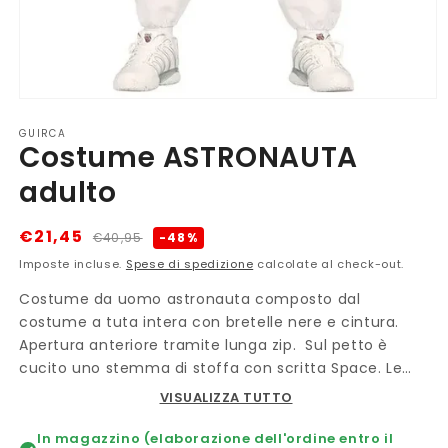
Apri
contenuti
GUIRCA
multimediali
Costume ASTRONAUTA
1
in
finestra
adulto
modale
Prezzo
Prezzo
€21,45
-48%
€40,95
di
scontato
Imposte incluse.
Spese di spedizione
calcolate al check-out.
listino
Costume da uomo astronauta composto dal
costume a tuta intera con bretelle nere e cintura.
Apertura anteriore tramite lunga zip. Sul petto è
cucito uno stemma di stoffa con scritta Space. Le
bretelle e la cintura sono presenti solo nella parte
VISUALIZZA TUTTO
anteriore del costume e hanno vere fibbie in plastica.
Suo retro il costume è completamente bianco, senza
In magazzino (elaborazione dell'ordine entro il