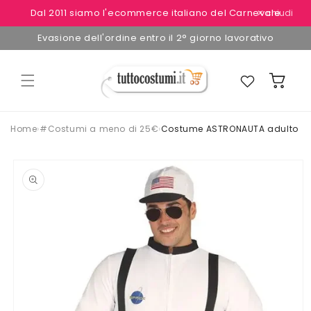
Vai
Dal 2011 siamo l'ecommerce italiano del Carnevale
✕ chiudi
direttamente
ai contenuti
Evasione dell'ordine entro il 2° giorno lavorativo
Preferiti
Carrello
Home
›
#Costumi a meno di 25€
›
Costume ASTRONAUTA adulto
Passa alle
informazioni
sul
prodotto