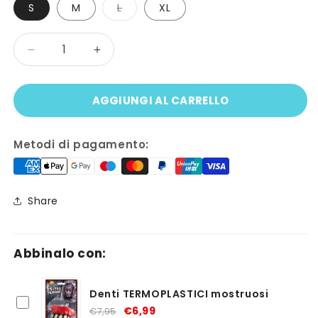
Variante
S
M
L
XL
esaurita
o
non
Quantità
disponibile
Diminuisci
Aumenta
quantità
quantità
per
per
AGGIUNGI AL CARRELLO
Costume
Costume
CONTADINO
CONTADINO
Metodi di pagamento:
Share
Abbinalo con:
Denti TERMOPLASTICI mostruosi
€6,99
€7,95