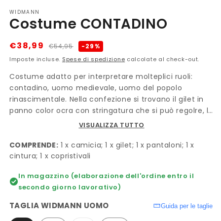
WIDMANN
Costume CONTADINO
Prezzo
Prezzo
€38,99
-29%
€54,95
di
scontato
Imposte incluse.
Spese di spedizione
calcolate al check-out.
listino
Costume adatto per interpretare molteplici ruoli:
contadino, uomo medievale, uomo del popolo
rinascimentale. Nella confezione si trovano il gilet in
panno color ocra con stringatura che si può regolre, la
camicia color panna con lo scollo a V e elastici ai
VISUALIZZA TUTTO
polsi, i pantaloni beige che arrivano sotto il ginocchio
e finiscono con elastico, la cintura con stoffa a
COMPRENDE:
1 x camicia; 1 x gilet; 1 x pantaloni; 1 x
doppio da annodare in vita, ed un paio di copristivali
cintura; 1 x copristivali
in finta pelle marrone, con inserto in stoffa elastica
In magazzino (elaborazione dell'ordine entro il
sul polpaccio per migliore vestibilità e due elastici da
secondo giorno lavorativo)
passare sotto la scarpa.
TAGLIA WIDMANN UOMO
Guida per le taglie