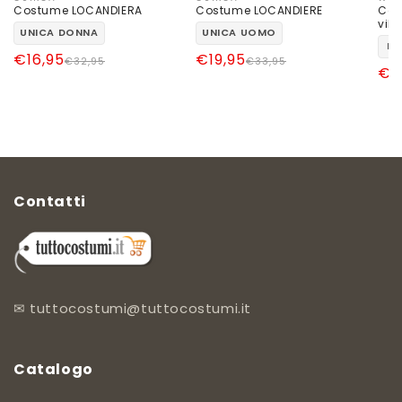
Produttore:
Produttore:
Pro
Costume LOCANDIERA
Costume LOCANDIERE
Cos
vill
UNICA DONNA
UNICA UOMO
L
Prezzo
Prezzo
€16,95
Prezzo
Prezzo
€19,95
€32,95
€33,95
Pr
Pr
€2
di
scontato
di
scontato
di
sc
listino
listino
lis
Contatti
✉
tuttocostumi@tuttocostumi.it
Catalogo