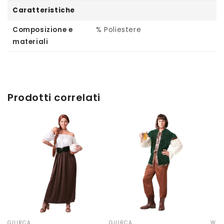
Caratteristiche
Composizione e
% Poliestere
materiali
Prodotti correlati
‹
GUIRCA
GUIRCA
WID