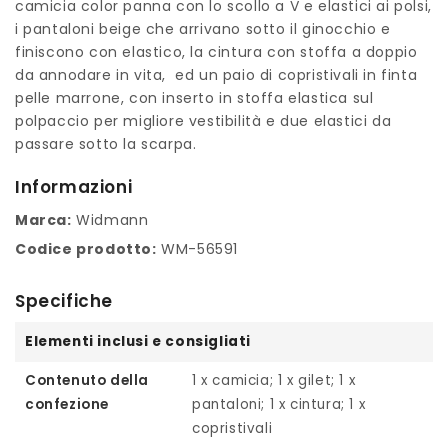
camicia color panna con lo scollo a V e elastici ai polsi,
i pantaloni beige che arrivano sotto il ginocchio e
finiscono con elastico, la cintura con stoffa a doppio
da annodare in vita, ed un paio di copristivali in finta
pelle marrone, con inserto in stoffa elastica sul
polpaccio per migliore vestibilità e due elastici da
passare sotto la scarpa.
Informazioni
Marca:
Widmann
Codice prodotto:
WM-56591
Specifiche
Elementi inclusi e consigliati
Contenuto della
1 x camicia; 1 x gilet; 1 x
confezione
pantaloni; 1 x cintura; 1 x
copristivali