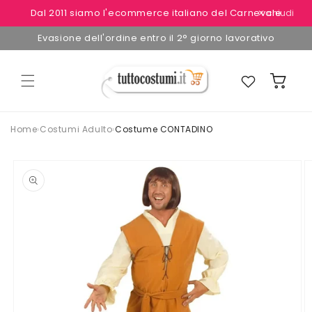
Vai
Dal 2011 siamo l'ecommerce italiano del Carnevale
✕ chiudi
direttamente
ai contenuti
Evasione dell'ordine entro il 2° giorno lavorativo
Preferiti
Carrello
Home
›
Costumi Adulto
›
Costume CONTADINO
Passa alle
informazioni
sul
prodotto