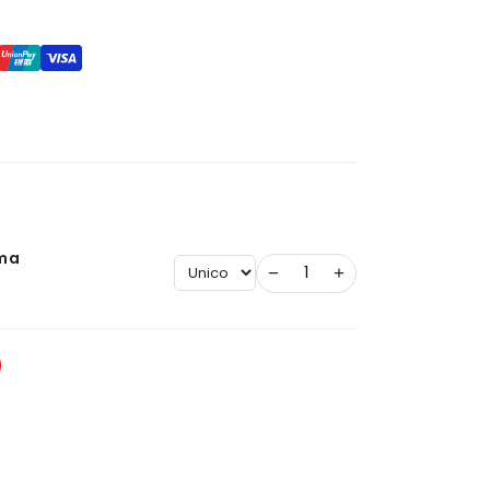
ma
−
+