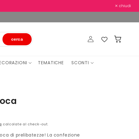
✕ chiudi
Accedi
Preferiti
Carrello
cerca
ECORAZIONI
TEMATICHE
SCONTI
uoca
e
calcolate al check-out.
oca di prelibatezze! La confezione