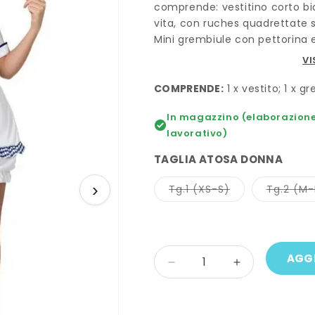
comprende: vestitino corto bia
vita, con ruches quadrettate s
Mini grembiule con pettorina ed
fiocco posteriore. Calzoni cort
VI
Non compresi: mestoli e scarp
COMPRENDE:
1 x vestito; 1 x g
In magazzino (elaborazione 
lavorativo)
TAGLIA ATOSA DONNA
›
Variante
Tg.1 (XS-S)
Tg.2 (M-
esaurita
o
non
disponibile
Quantità
AGGI
Diminuisci
Aumenta
quantità
quantità
per
per
Costume
Costume