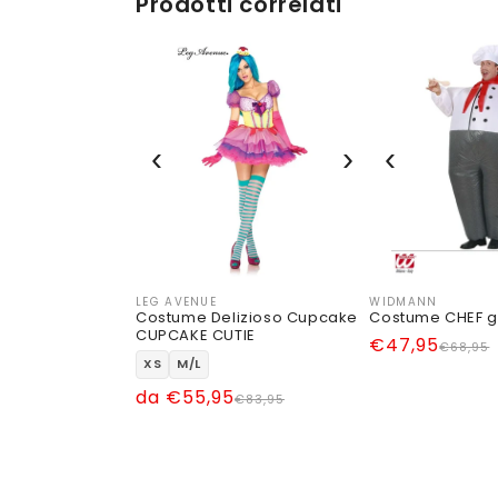
Prodotti correlati
‹
›
‹
Esaurito
LEG AVENUE
WIDMANN
Produttore:
Produttore:
Costume Delizioso Cupcake
Costume CHEF g
CUPCAKE CUTIE
Prezzo
Prezzo
€47,95
€68,95
XS
M/L
di
scontato
Prezzo
Prezzo
da €55,95
listino
€83,95
di
scontato
listino