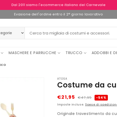
Dal 2011 siamo l'ecommerce italiano del Carnevale
Evasione dell'ordine entro il 2° giorno lavorativo
MASCHERE E PARRUCCHE
TRUCCO
ADDOBBI E D
oca
ATOSA
Costume da c
Prezzo
Prezzo
€21,95
€47,95
-54%
di
scontato
Imposte incluse.
Spese di spedizion
listino
Originale travestimento da cu