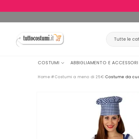
Vai
direttamente
ai contenuti
COSTUMI
ABBIGLIAMENTO E ACCESSORI
Home
›
#Costumi a meno di 25€
›
Costume da cu
Passa alle
informazioni
sul
prodotto