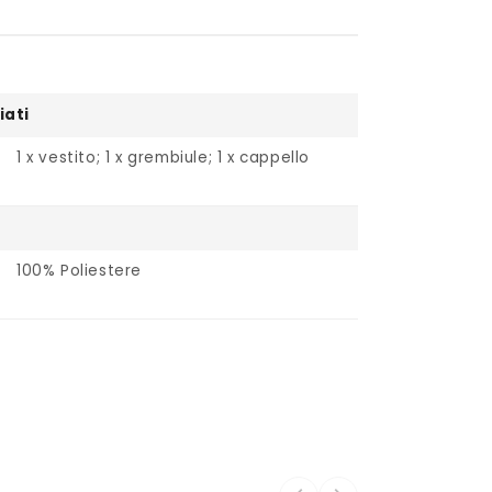
iati
1 x vestito; 1 x grembiule; 1 x cappello
100% Poliestere