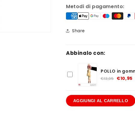
da
da
Metodi di pagamento:
cuoca
cuoca
Share
Abbinalo con:
POLLO in gom
€10,95
€13,95
AGGIUNGI AL CARRELLO