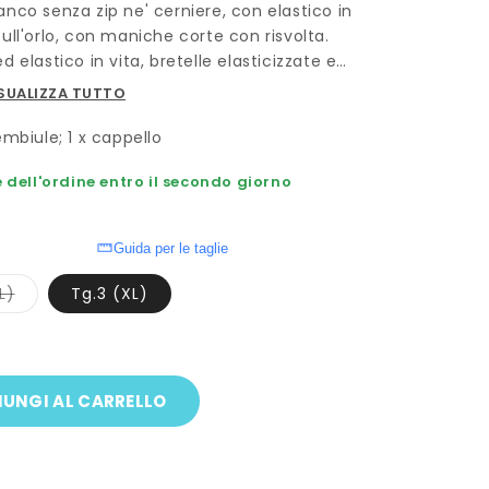
nco senza zip ne' cerniere, con elastico in
ull'orlo, con maniche corte con risvolta.
 elastico in vita, bretelle elasticizzate e
i a sbuffo con elastico in vita e cappello.
SUALIZZA TUTTO
e.
rembiule; 1 x cappello
dell'ordine entro il secondo giorno
Guida per le taglie
Variante
L)
Tg.3 (XL)
esaurita
o
non
disponibile
UNGI AL CARRELLO