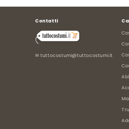
Contatti
Ca
Co
Cos
Co
✉
tuttocostumi@tuttocostumi.it
Co
Ab
Ac
Ma
Tru
Ad