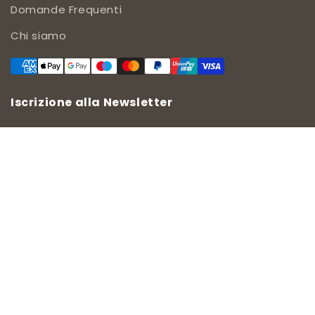
Domande Frequenti
Chi siamo
Iscrizione alla Newsletter
Subscribe
Accetto i termini e le condizioni.
Condizioni di vendita
-
Informativa sulla Privacy
Copyright © 2011-2026 MiaImpresa Srl (p.iva 05911000486)
tutti i diritti riservati.