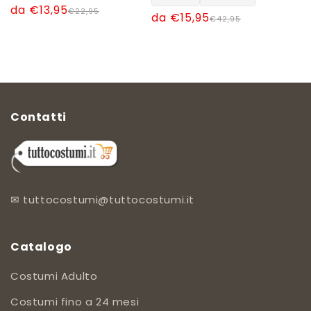
Prezzo
Prezzo
da €13,95
€22,95
Prezzo
Prezzo
da €15,95
€42,95
di
scontato
di
scontato
listino
listino
Contatti
✉
tuttocostumi@tuttocostumi.it
Catalogo
Costumi Adulto
Costumi fino a 24 mesi