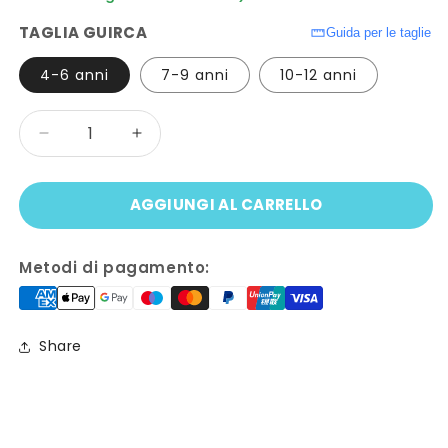
TAGLIA GUIRCA
Guida per le taglie
4-6 anni
7-9 anni
10-12 anni
Quantità
Diminuisci
Aumenta
quantità
quantità
per
per
AGGIUNGI AL CARRELLO
Costume
Costume
da
da
STREGA
STREGA
Metodi di pagamento:
ROSA
ROSA
Share