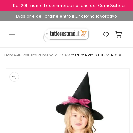
Vai
Dal 2011 siamo l'ecommerce italiano del Carnevale
✕ chiudi
direttamente
ai contenuti
Evasione dell'ordine entro il 2° giorno lavorativo
Preferiti
Carrello
Home
›
#Costumi a meno di 25€
›
Costume da STREGA ROSA
Passa alle
informazioni
sul
prodotto