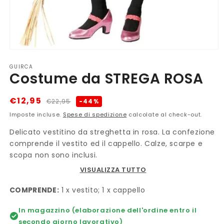
Apri
contenuti
GUIRCA
multimediali
Costume da STREGA ROSA
1
in
finestra
modale
Prezzo
Prezzo
€12,95
-44%
€22,95
di
scontato
Imposte incluse.
Spese di spedizione
calcolate al check-out.
listino
Delicato vestitino da streghetta in rosa. La confezione
comprende il vestito ed il cappello. Calze, scarpe e
scopa non sono inclusi.
VISUALIZZA TUTTO
COMPRENDE:
1 x vestito; 1 x cappello
In magazzino (elaborazione dell'ordine entro il
secondo giorno lavorativo)