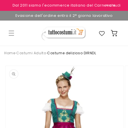
Vai
Dal 2011 siamo l'ecommerce italiano del Carnevale
✕ chiudi
direttamente
ai contenuti
Evasione dell'ordine entro il 2° giorno lavorativo
Preferiti
Carrello
Home
›
Costumi Adulto
›
Costume delizioso DIRNDL
Passa alle
informazioni
sul
prodotto