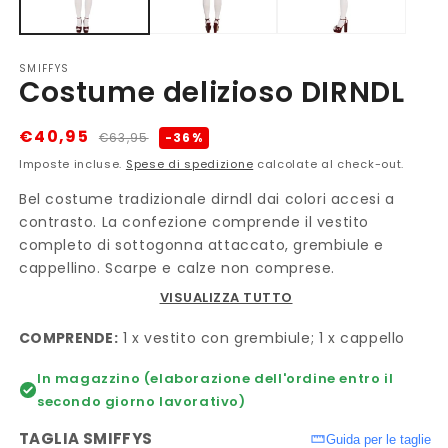
SMIFFYS
Costume delizioso DIRNDL
Prezzo
Prezzo
€40,95
-36%
€63,95
di
scontato
Imposte incluse.
Spese di spedizione
calcolate al check-out.
listino
Bel costume tradizionale dirndl dai colori accesi a
contrasto. La confezione comprende il vestito
completo di sottogonna attaccato, grembiule e
cappellino. Scarpe e calze non comprese.
VISUALIZZA TUTTO
COMPRENDE:
1 x vestito con grembiule; 1 x cappello
In magazzino (elaborazione dell'ordine entro il
secondo giorno lavorativo)
TAGLIA SMIFFYS
Guida per le taglie