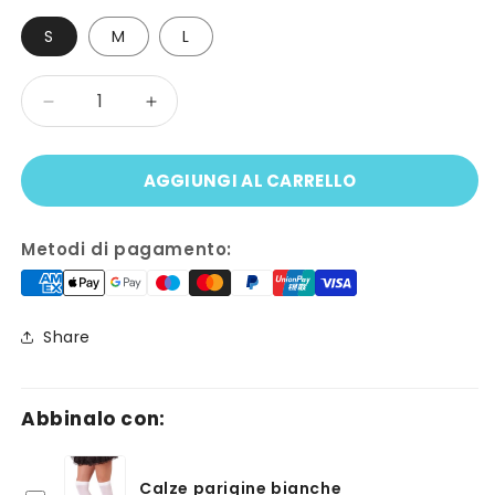
S
M
L
Quantità
Diminuisci
Aumenta
quantità
quantità
per
per
AGGIUNGI AL CARRELLO
Costume
Costume
delizioso
delizioso
DIRNDL
DIRNDL
Metodi di pagamento:
Share
Abbinalo con:
Calze parigine bianche