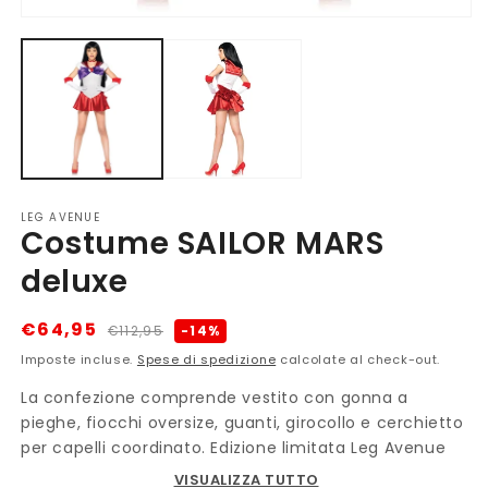
in
Apri
fi
contenuti
m
multimediali
1
in
finestra
modale
LEG AVENUE
Costume SAILOR MARS
deluxe
Prezzo
Prezzo
€64,95
-14%
€112,95
di
scontato
Imposte incluse.
Spese di spedizione
calcolate al check-out.
listino
La confezione comprende vestito con gonna a
pieghe, fiocchi oversize, guanti, girocollo e cerchietto
per capelli coordinato. Edizione limitata Leg Avenue
VISUALIZZA TUTTO