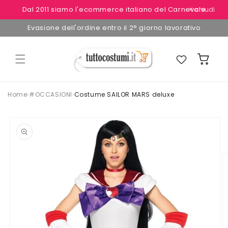
Vai
Dal 2011 siamo l'ecommerce italiano del Carnevale
✕ chiudi
direttamente
ai contenuti
Evasione dell'ordine entro il 2° giorno lavorativo
Preferiti
Carrello
Home
›
#OCCASIONI
›
Costume SAILOR MARS deluxe
Passa alle
informazioni
sul
prodotto