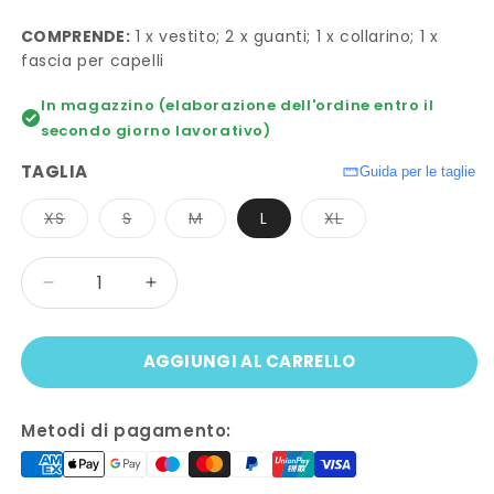
COMPRENDE:
1 x vestito; 2 x guanti; 1 x collarino; 1 x
fascia per capelli
In magazzino (elaborazione dell'ordine entro il
secondo giorno lavorativo)
TAGLIA
Guida per le taglie
Variante
Variante
Variante
Variante
XS
S
M
L
XL
esaurita
esaurita
esaurita
esaurita
o
o
o
o
non
non
non
non
Quantità
disponibile
disponibile
disponibile
disponibile
Diminuisci
Aumenta
quantità
quantità
per
per
AGGIUNGI AL CARRELLO
Costume
Costume
SAILOR
SAILOR
MARS
MARS
Metodi di pagamento:
deluxe
deluxe