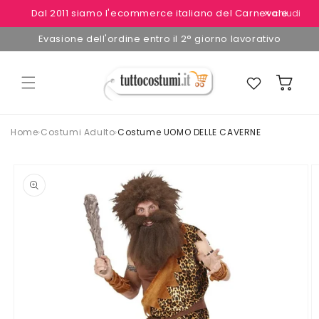
Vai
Dal 2011 siamo l'ecommerce italiano del Carnevale
✕ chiudi
direttamente
ai contenuti
Evasione dell'ordine entro il 2° giorno lavorativo
Preferiti
Carrello
Home
›
Costumi Adulto
›
Costume UOMO DELLE CAVERNE
Passa alle
informazioni
sul
prodotto