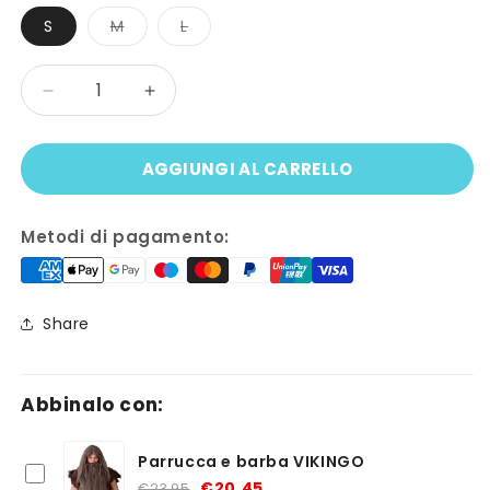
Variante
Variante
S
M
L
esaurita
esaurita
o
o
non
non
Quantità
disponibile
disponibile
Diminuisci
Aumenta
quantità
quantità
per
per
AGGIUNGI AL CARRELLO
Costume
Costume
UOMO
UOMO
DELLE
DELLE
Metodi di pagamento:
CAVERNE
CAVERNE
Share
Abbinalo con:
Parrucca e barba VIKINGO
€20,45
€23,95