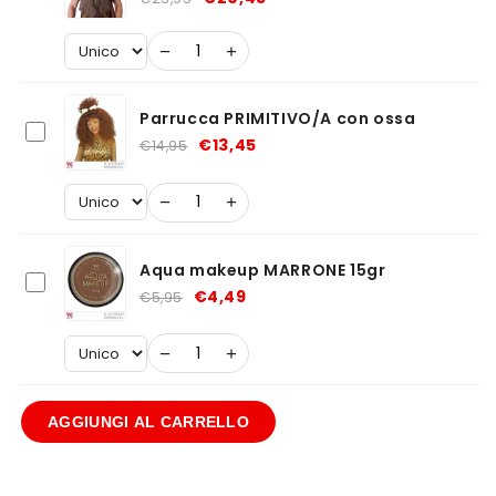
−
+
Parrucca PRIMITIVO/A con ossa
€13,45
€14,95
−
+
Aqua makeup MARRONE 15gr
€4,49
€5,95
−
+
AGGIUNGI AL CARRELLO