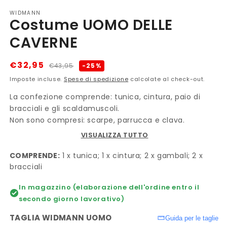
WIDMANN
Costume UOMO DELLE
CAVERNE
Prezzo
Prezzo
€32,95
-25%
€43,95
di
scontato
Imposte incluse.
Spese di spedizione
calcolate al check-out.
listino
La confezione comprende: tunica, cintura, paio di
bracciali e gli scaldamuscoli.
Non sono compresi: scarpe, parrucca e clava.
VISUALIZZA TUTTO
COMPRENDE:
1 x tunica; 1 x cintura; 2 x gambali; 2 x
bracciali
In magazzino (elaborazione dell'ordine entro il
secondo giorno lavorativo)
TAGLIA WIDMANN UOMO
Guida per le taglie