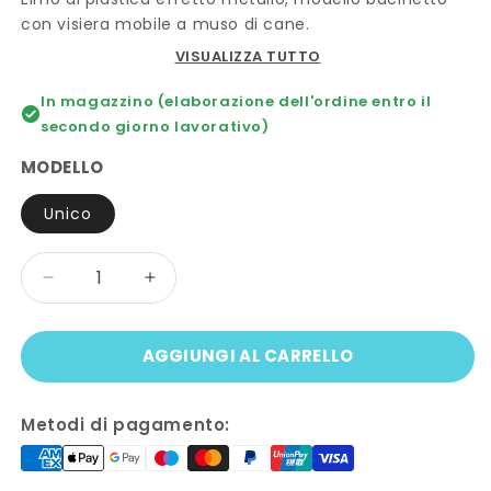
con visiera mobile a muso di cane.
VISUALIZZA TUTTO
In magazzino (elaborazione dell'ordine entro il
secondo giorno lavorativo)
MODELLO
Unico
Quantità
Diminuisci
Aumenta
quantità
quantità
per
per
AGGIUNGI AL CARRELLO
Elmo
Elmo
BACINETTO
BACINETTO
MUSO
MUSO
Metodi di pagamento:
DI
DI
CANE
CANE