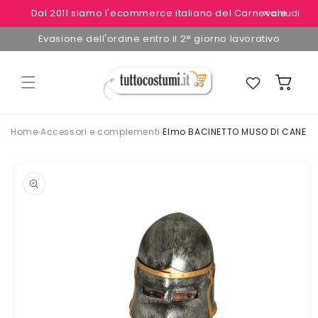
Vai
Dal 2011 siamo l'ecommerce italiano del Carnevale
✕ chiudi
direttamente
ai contenuti
Evasione dell'ordine entro il 2° giorno lavorativo
Preferiti
Carrello
Home
›
Accessori e complementi
›
Elmo BACINETTO MUSO DI CANE
Passa alle
informazioni
sul
prodotto