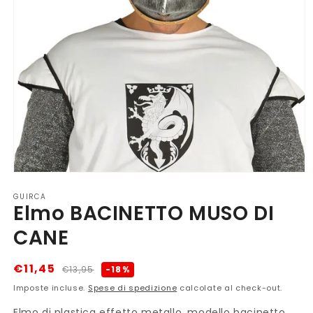
Apri
contenuti
GUIRCA
multimediali
Elmo BACINETTO MUSO DI
1
in
finestra
CANE
modale
Prezzo
Prezzo
€11,45
-18%
€13,95
di
scontato
Imposte incluse.
Spese di spedizione
calcolate al check-out.
listino
Elmo di plastica effetto metallo, modello bacinetto