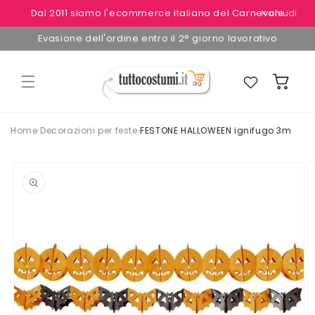
Vai
Dal 2011 siamo l'ecommerce italiano del Carnevale
✕ chiudi
direttamente
ai contenuti
Evasione dell'ordine entro il 2° giorno lavorativo
Preferiti
Carrello
Home
›
Decorazioni per feste
›
FESTONE HALLOWEEN ignifugo 3m
Passa alle
informazioni
sul
prodotto