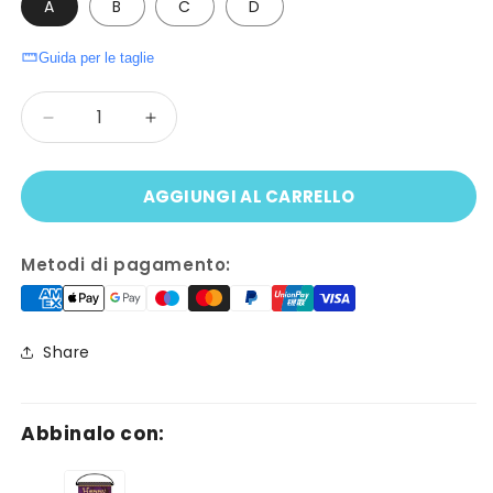
A
B
C
D
Guida per le taglie
Quantità
Diminuisci
Aumenta
quantità
quantità
per
per
AGGIUNGI AL CARRELLO
FESTONE
FESTONE
HALLOWEEN
HALLOWEEN
ignifugo
ignifugo
Metodi di pagamento:
3m
3m
Share
Abbinalo con: