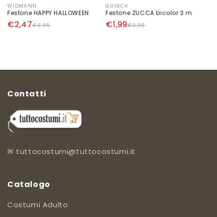
WIDMANN
GUIRCA
Produttore:
Produttore:
Festone HAPPY HALLOWEEN
Festone ZUCCA bicolor 3 m
Prezzo
Prezzo
€2,47
Prezzo
Prezzo
€1,99
€3,95
€2,95
di
scontato
di
scontato
listino
listino
Contatti
✉
tuttocostumi@tuttocostumi.it
Catalogo
Costumi Adulto