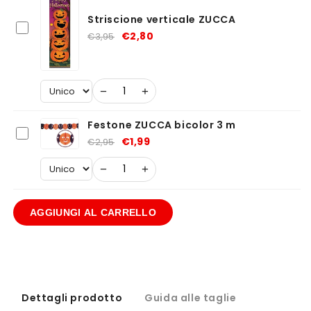
Striscione verticale ZUCCA
€2,80
€3,95
−
+
Festone ZUCCA bicolor 3 m
€1,99
€2,95
−
+
AGGIUNGI AL CARRELLO
Dettagli prodotto
Guida alle taglie