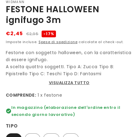
WIDMANN
FESTONE HALLOWEEN
ignifugo 3m
Prezzo
Prezzo
€2,45
-17%
€2,95
di
scontato
Imposte incluse.
Spese di spedizione
calcolate al check-out.
listino
Festone con soggetto halloween, con la caratteristica
di essere ignifugo.
A scelta quattro soggettI. Tipo A: Zucca Tipo B:
Pipistrello Tipo C: Teschi Tipo D: Fantasmi
VISUALIZZA TUTTO
COMPRENDE:
1 x festone
In magazzino (elaborazione dell'ordine entro il
secondo giorno lavorativo)
TIPO