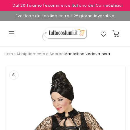
Vai
Dal 2011 siamo l'ecommerce italiano del Carnevale
✕ chiudi
direttamente
ai contenuti
Evasione dell'ordine entro il 2° giorno lavorativo
Preferiti
Carrello
Home
›
Abbigliamento e Scarpe
›
Mantellina vedova nera
Passa alle
informazioni
sul
prodotto