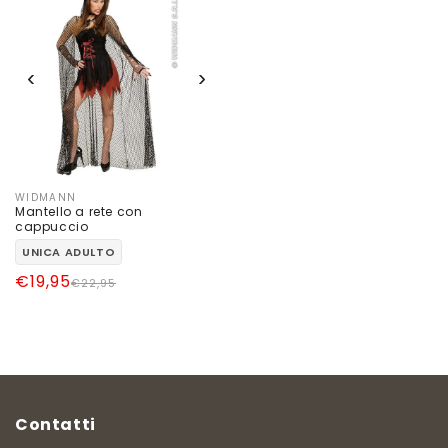
‹
›
WIDMANN
Produttore:
Mantello a rete con
cappuccio
UNICA ADULTO
Prezzo
Prezzo
€19,95
€22,95
di
scontato
listino
Contatti