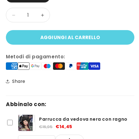
Quantità
Diminuisci
Aumenta
quantità
quantità
per
per
AGGIUNGI AL CARRELLO
Mantellina
Mantellina
vedova
vedova
nera
nera
Metodi di pagamento:
Share
Abbinalo con:
Parrucca da vedova nera con ragno
€14,45
€16,95