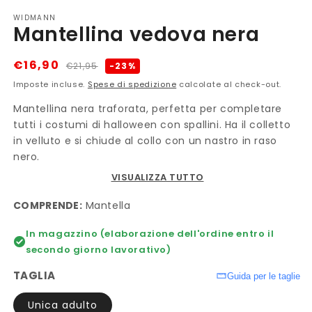
WIDMANN
Mantellina vedova nera
Prezzo
Prezzo
€16,90
-23%
€21,95
di
scontato
Imposte incluse.
Spese di spedizione
calcolate al check-out.
listino
Mantellina nera traforata, perfetta per completare
tutti i costumi di halloween con spallini. Ha il colletto
in velluto e si chiude al collo con un nastro in raso
nero.
VISUALIZZA TUTTO
COMPRENDE:
Mantella
In magazzino (elaborazione dell'ordine entro il
secondo giorno lavorativo)
TAGLIA
Guida per le taglie
Unica adulto