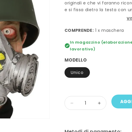
originali e che vi faranno ri
e si fissa dietro la testa con u
VI
COMPRENDE:
1 x maschera
In magazzino (elaborazione 
lavorativo)
MODELLO
Unico
Quantità
AGGI
Diminuisci
Aumenta
quantità
quantità
per
per
Maschera
Maschera
GAS
GAS
Metodi di pagamento: