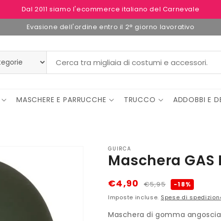
Dal 2011 siamo l'ecommerce italiano del Carnevale
Evasione dell'ordine entro il 2° giorno lavorativo
MASCHERE E PARRUCCHE
TRUCCO
ADDOBBI E D
GUIRCA
Maschera GAS
Prezzo
Prezzo
€4,90
€5,95
-18%
di
scontato
Imposte incluse.
Spese di spedizion
listino
Maschera di gomma angosciant