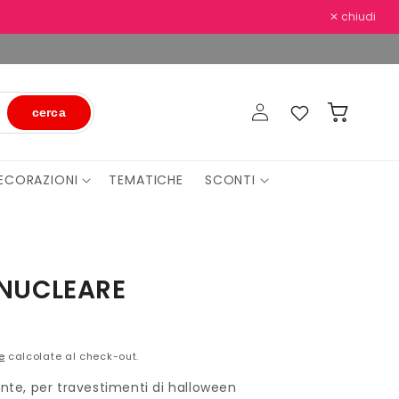
✕ chiudi
Accedi
Preferiti
Carrello
cerca
ECORAZIONI
TEMATICHE
SCONTI
 NUCLEARE
e
calcolate al check-out.
e, per travestimenti di halloween