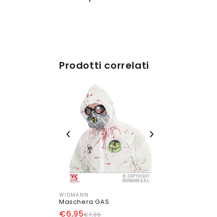
Prodotti correlati
‹
›
WIDMANN
Produttore:
Maschera GAS
Prezzo
Prezzo
€6,95
€7,95