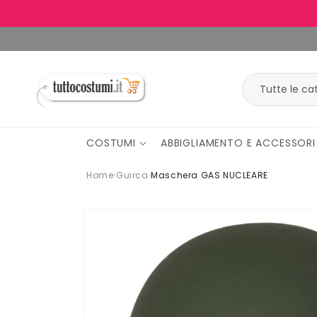
Vai
direttamente
ai contenuti
COSTUMI
ABBIGLIAMENTO E ACCESSORI
Home
›
Guirca
›
Maschera GAS NUCLEARE
Passa alle
informazioni
sul
prodotto