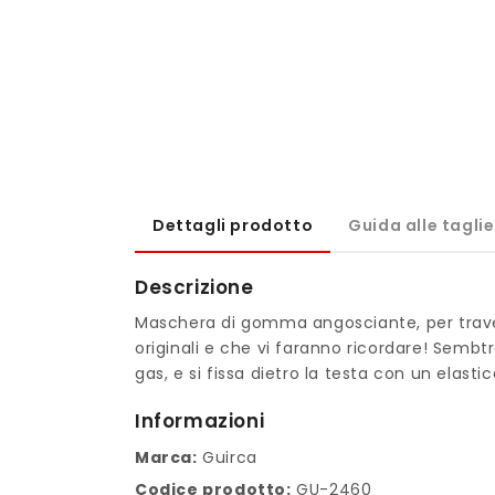
1
in
finestra
modale
Dettagli prodotto
Guida alle taglie
Descrizione
Maschera di gomma angosciante, per trave
originali e che vi faranno ricordare! Sem
gas, e si fissa dietro la testa con un elastic
Informazioni
Marca:
Guirca
Codice prodotto:
GU-2460