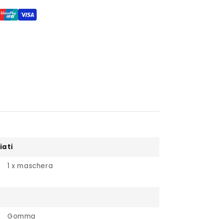
iati
1 x maschera
Gomma