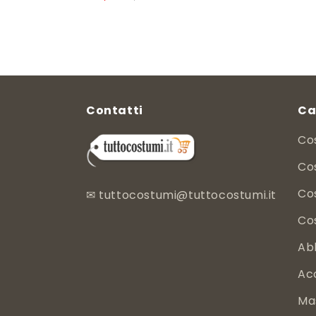
di
scontato
listino
Contatti
Ca
Co
Cos
Co
✉
tuttocostumi@tuttocostumi.it
Co
Ab
Ac
Ma