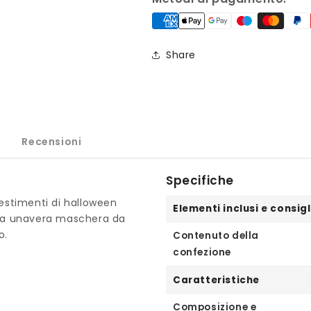
NUCLEARE
NUCLEARE
Share
Recensioni
Specifiche
stimenti di halloween
Elementi inclusi e consigl
btra unavera maschera da
o.
Contenuto della
confezione
Caratteristiche
Composizione e