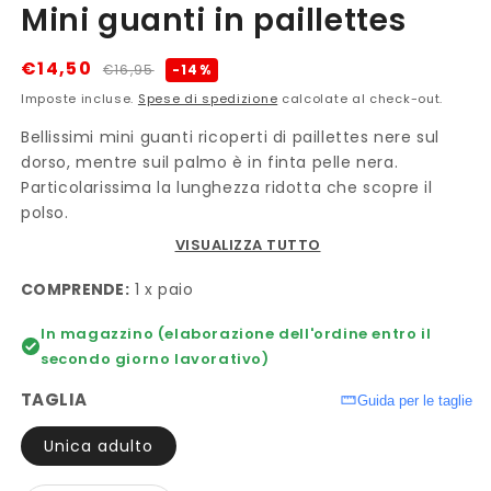
Mini guanti in paillettes
1
in
finestra
modale
Prezzo
Prezzo
€14,50
-14%
€16,95
di
scontato
Imposte incluse.
Spese di spedizione
calcolate al check-out.
listino
Bellissimi mini guanti ricoperti di paillettes nere sul
dorso, mentre suil palmo è in finta pelle nera.
Particolarissima la lunghezza ridotta che scopre il
polso.
VISUALIZZA TUTTO
COMPRENDE:
1 x paio
In magazzino (elaborazione dell'ordine entro il
secondo giorno lavorativo)
TAGLIA
Guida per le taglie
Unica adulto