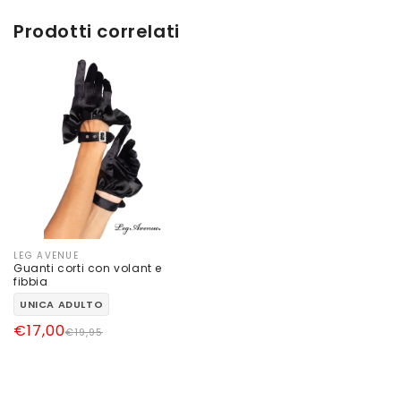
Prodotti correlati
LEG AVENUE
Produttore:
Guanti corti con volant e
fibbia
UNICA ADULTO
Prezzo
Prezzo
€17,00
€19,95
di
scontato
listino