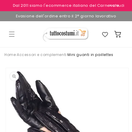
Vai
Dal 2011 siamo l'ecommerce italiano del Carnevale
✕ chiudi
direttamente
ai contenuti
Evasione dell'ordine entro il 2° giorno lavorativo
Preferiti
Carrello
Home
›
Accessori e complementi
›
Mini guanti in paillettes
Passa alle
informazioni
sul
prodotto