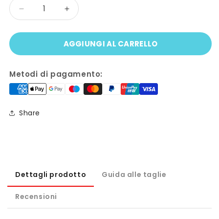
Quantità
Diminuisci
Aumenta
quantità
quantità
per
per
AGGIUNGI AL CARRELLO
Mini
Mini
guanti
guanti
in
in
Metodi di pagamento:
paillettes
paillettes
Share
Dettagli prodotto
Guida alle taglie
Recensioni