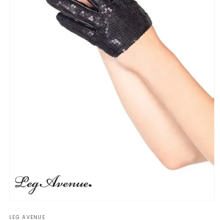
Apri
contenuti
LEG AVENUE
multimediali