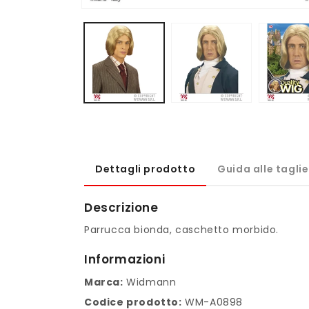
Apri
contenuti
multimediali
1
in
finestra
modale
Dettagli prodotto
Guida alle taglie
Descrizione
Parrucca bionda, caschetto morbido.
Informazioni
Marca:
Widmann
Codice prodotto:
WM-A0898