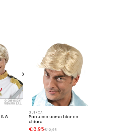
›
GUIRCA
Produttore:
MING
Parrucca uomo biondo
chiaro
Prezzo
Prezzo
€8,95
€12,95