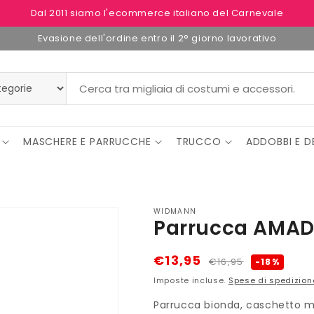
Dal 2011 siamo l'ecommerce italiano del Carnevale
Evasione dell'ordine entro il 2° giorno lavorativo
MASCHERE E PARRUCCHE
TRUCCO
ADDOBBI E D
WIDMANN
Parrucca AMA
Prezzo
Prezzo
€13,95
€16,95
-18%
di
scontato
Imposte incluse.
Spese di spedizion
listino
Parrucca bionda, caschetto m