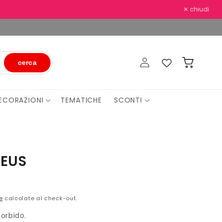
✕ chiudi
Accedi
Preferiti
Carrello
cerca
ECORAZIONI
TEMATICHE
SCONTI
DEUS
e
calcolate al check-out.
orbido.