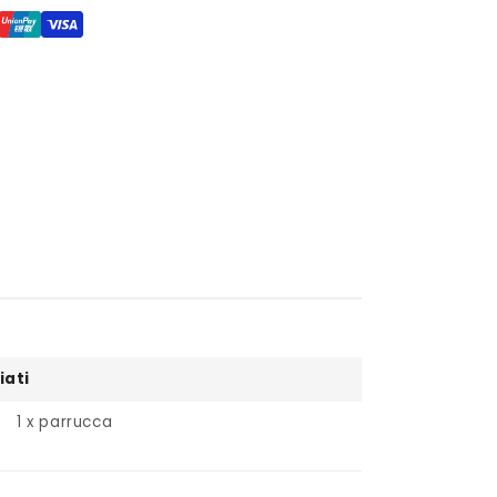
iati
1 x parrucca