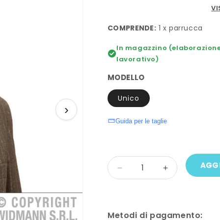
VI
COMPRENDE:
1 x parrucca
In magazzino (elaborazione 
lavorativo)
MODELLO
Unico
›
Guida per le taglie
Quantità
AGGI
Diminuisci
Aumenta
quantità
quantità
per
per
Parrucca
Parrucca
AMADEUS
AMADEUS
Metodi di pagamento: