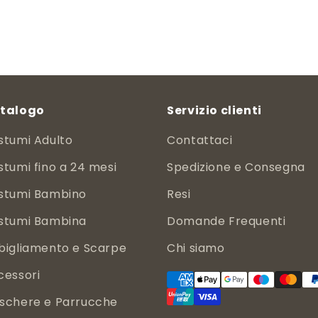
di
scontato
listino
talogo
Servizio clienti
stumi Adulto
Contattaci
tumi fino a 24 mesi
Spedizione e Consegna
stumi Bambino
Resi
stumi Bambina
Domande Frequenti
bigliamento e Scarpe
Chi siamo
cessori
schere e Parrucche