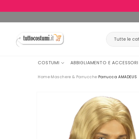
Vai
direttamente
ai contenuti
COSTUMI
ABBIGLIAMENTO E ACCESSORI
Home
›
Maschere & Parrucche
›
Parrucca AMADEUS
Passa alle
informazioni
sul
prodotto