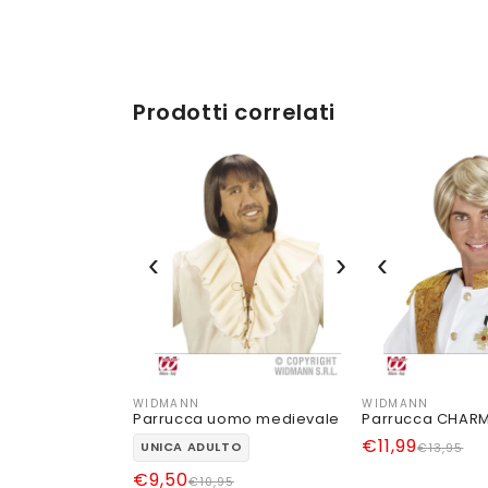
Prodotti correlati
‹
›
‹
WIDMANN
WIDMANN
Produttore:
Produttore:
Parrucca uomo medievale
Parrucca CHAR
Prezzo
Prezzo
€11,99
UNICA ADULTO
€13,95
di
scontato
Prezzo
Prezzo
€9,50
€10,95