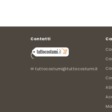
listino
di
scontato
listino
Contatti
Ca
Co
Cos
Co
✉
tuttocostumi@tuttocostumi.it
Co
Ab
Ac
Ma