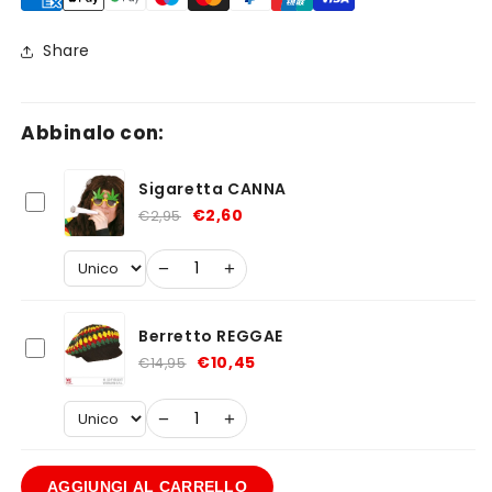
Share
Abbinalo con:
Sigaretta CANNA
€2,60
€2,95
−
+
Berretto REGGAE
€10,45
€14,95
−
+
AGGIUNGI AL CARRELLO