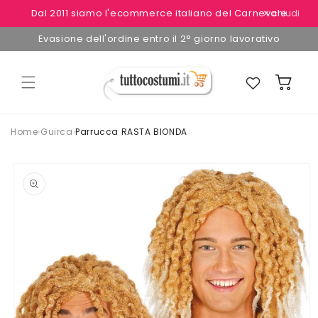
Vai
Dal 2011 siamo l'ecommerce italiano del Carnevale
✕ chiudi
direttamente
ai contenuti
Evasione dell'ordine entro il 2° giorno lavorativo
Preferiti
Carrello
Home
›
Guirca
›
Parrucca RASTA BIONDA
Passa alle
informazioni
sul
prodotto