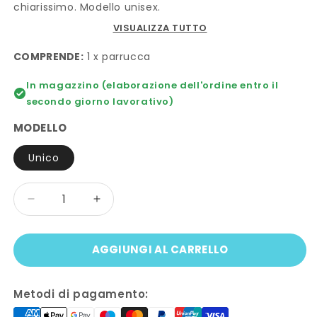
chiarissimo. Modello unisex.
VISUALIZZA TUTTO
COMPRENDE:
1 x parrucca
In magazzino (elaborazione dell'ordine entro il
secondo giorno lavorativo)
MODELLO
Unico
Quantità
Diminuisci
Aumenta
quantità
quantità
per
per
AGGIUNGI AL CARRELLO
Parrucca
Parrucca
RASTA
RASTA
BIONDA
BIONDA
Metodi di pagamento: