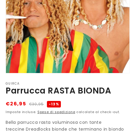
Apri
contenuti
GUIRCA
multimediali
Parrucca RASTA BIONDA
1
in
finestra
modale
Prezzo
Prezzo
€26,95
-13%
€30,95
di
scontato
Imposte incluse.
Spese di spedizione
calcolate al check-out.
listino
Bella parrucca rasta voluminosa con tante
treccine Dreadlocks bionde che terminano in biondo