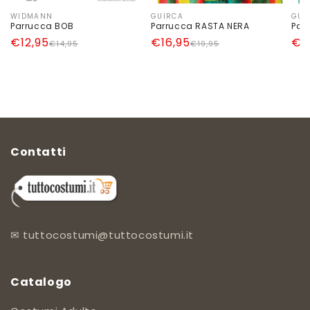
WIDMANN
GUIRCA
GUI
Produttore:
Produttore:
Pro
Parrucca BOB
Parrucca RASTA NERA
Par
Prezzo
Prezzo
€12,95
Prezzo
Prezzo
€16,95
Pr
Pr
€1
€14,95
€19,95
di
scontato
di
scontato
di
sc
listino
listino
lis
Contatti
✉
tuttocostumi@tuttocostumi.it
Catalogo